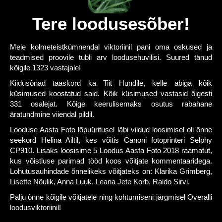
Tere loodusesõber!
Meie kolmeteistkümnendal viktoriinil pani oma oskused ja
teadmised proovile tubli arv loodusehuvilisi. Suured tänud
kõigile 1323 vastajale!
Kiidusõnad taaskord ka Tiit Hundile, kelle abiga kõik
küsimused koostatud said. Kõik küsimused vastasid õigesti
331 osalejat. Kõige keerulisemaks osutus rabahane
äratundmine viiendal pildil.
Looduse Aasta Foto lõpuüritusel läbi viidud loosimisel oli õnne
seekord Helina Ailtil, kes võitis Canoni fotoprinteri Selphy
CP910. Lisaks loosisime 5 Loodus Aasta Foto 2018 raamatut,
kus võistluse parimad tööd koos võitjate kommentaaridega.
Lohutusauhindade õnnelikeks võitjateks on: Klarika Grimberg,
Lisette Nõulik, Anna Luuk, Leana Jete Korb, Raido Sirvi.
Palju õnne kõigile võitjatele ning kohtumiseni järgmisel Overalli
loodusviktoriinil!