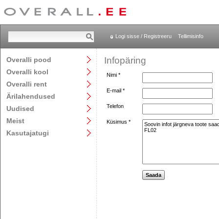
Logi sisse / Registreeru
Tellimisinfo
Infopäring
Overalli pood
Overalli kool
Nimi *
Overalli rent
E-mail *
Ärilahendused
Telefon
Uudised
Meist
Küsimus *
Kasutajatugi
Saada