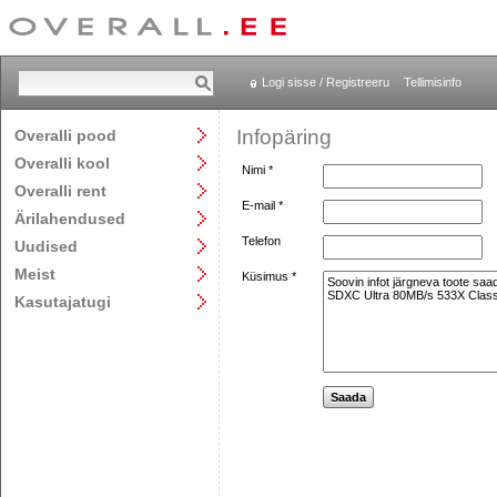
Logi sisse / Registreeru
Tellimisinfo
Infopäring
Overalli pood
Overalli kool
Nimi *
Overalli rent
E-mail *
Ärilahendused
Telefon
Uudised
Meist
Küsimus *
Kasutajatugi
Saada