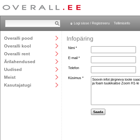
Logi sisse / Registreeru
Tellimisinfo
Infopäring
Overalli pood
Overalli kool
Nimi *
Overalli rent
E-mail *
Ärilahendused
Telefon
Uudised
Meist
Küsimus *
Kasutajatugi
Saada