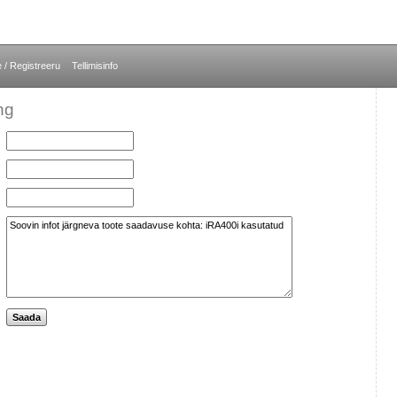
e / Registreeru
Tellimisinfo
ng
Saada