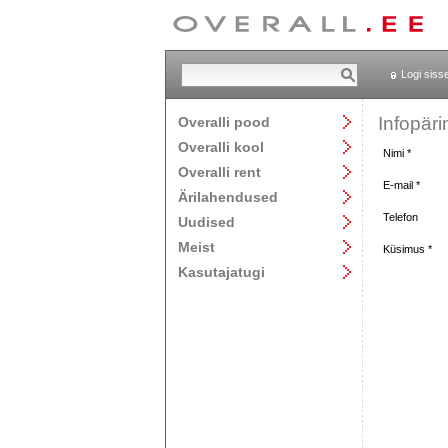
Logi siss
Infopäri
Overalli pood
Overalli kool
Nimi *
Overalli rent
E-mail *
Ärilahendused
Telefon
Uudised
Meist
Küsimus *
Kasutajatugi