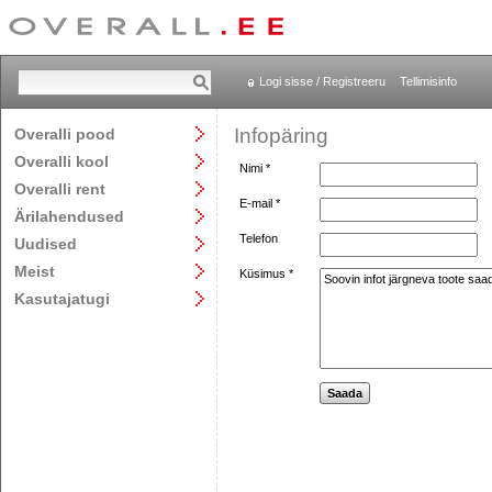
Logi sisse / Registreeru
Tellimisinfo
Infopäring
Overalli pood
Overalli kool
Nimi *
Overalli rent
E-mail *
Ärilahendused
Telefon
Uudised
Meist
Küsimus *
Kasutajatugi
Saada