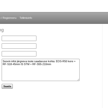
e / Registreeru
Tellimisinfo
ng
Saada