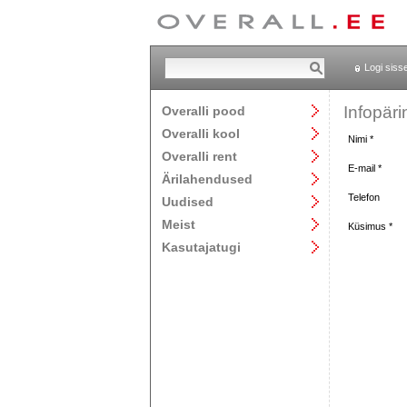
Logi siss
Infopäri
Overalli pood
Overalli kool
Nimi *
Overalli rent
E-mail *
Ärilahendused
Telefon
Uudised
Meist
Küsimus *
Kasutajatugi