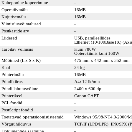
Kahepoolne kopeerimine
-
Operatiivmälu
16MB
Kujutisemälu
16MB
Viimistlusvõimalused
-
Postkastide arv
-
Liidesed
USB, paralleelliides
Ethernet (10/100BaseTX) (Axis
Tarbitav võimsus
Kuni 780W
Ooterežiimis kuni 160W
Mõõtmed (L x S x K)
475 mm x 442 mm x 352 mm
Kaal
24 kg
Printerimälu
16MB
Prindikiirus
A4: 12 lk/min
Prindi lahutusvõime
2400 x 600 dpi
Printerikeel
Canon CAPT
PCL fondid
-
PostScript fondid
-
Toetatavad operatsioonisüsteemid
Windows 95/98/NT4.0/2000/
Võrguühilduvus
TCP/IP (LPD/LPR), IPX/SPX (PS
Dokumentide saatmine
-