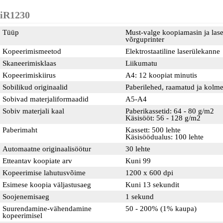
iR1230
Tüüp
Must-valge koopiamasin ja lase
võrguprinter
Kopeerimismeetod
Elektrostaatiline laserülekanne
Skaneerimisklaas
Liikumatu
Kopeerimiskiirus
A4: 12 koopiat minutis
Sobilikud originaalid
Paberilehed, raamatud ja kolm
Sobivad materjaliformaadid
A5-A4
Sobiv materjali kaal
Paberikassetid: 64 - 80 g/m2
Käsisööt: 56 - 128 g/m2
Paberimaht
Kassett: 500 lehte
Käsisöödualus: 100 lehte
Automaatne originaalisöötur
30 lehte
Etteantav koopiate arv
Kuni 99
Kopeerimise lahutusvõime
1200 x 600 dpi
Esimese koopia väljastusaeg
Kuni 13 sekundit
Soojenemisaeg
1 sekund
Suurendamine-vähendamine
50 - 200% (1% kaupa)
kopeerimisel