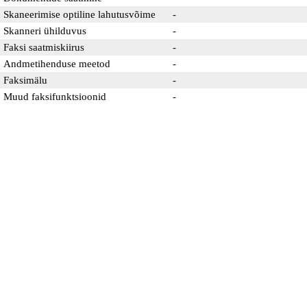
Skaneerimise optiline lahutusvõime
-
Skanneri ühilduvus
-
Faksi saatmiskiirus
-
Andmetihenduse meetod
-
Faksimälu
-
Muud faksifunktsioonid
-