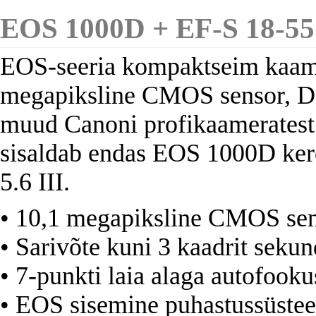
EOS 1000D + EF-S 18-5
EOS-seeria kompaktseim kaame
megapiksline CMOS sensor, DI
muud Canoni profikaameratest
sisaldab endas EOS 1000D ker
5.6 III.
• 10,1 megapiksline CMOS se
• Sarivõte kuni 3 kaadrit sekun
• 7-punkti laia alaga autofooku
• EOS sisemine puhastussüste