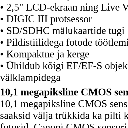
• 2,5" LCD-ekraan ning Live V
• DIGIC III protsessor
• SD/SDHC mälukaartide tugi
• Pildistiilidega fotode töötlem
• Kompaktne ja kerge
• Ühildub kõigi EF/EF-S objek
välklampidega
10,1 megapiksline CMOS sen
10,1 megapiksline CMOS sensor 
saaksid välja trükkida ka pilt
fotosid. Canoni CMOS sensori 