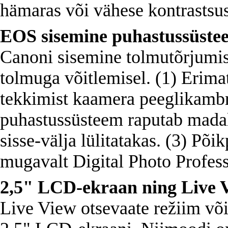
hämaras või vähese kontrastsu
EOS sisemine puhastussüste
Canoni sisemine tolmutõrjumi
tolmuga võitlemisel. (1) Erima
tekkimist kaamera peeglikambri
puhastussüsteem raputab madalp
sisse-välja lülitatakas. (3) Põ
mugavalt Digital Photo Profess
2,5" LCD-ekraan ning Live V
Live View otsevaate režiim võ