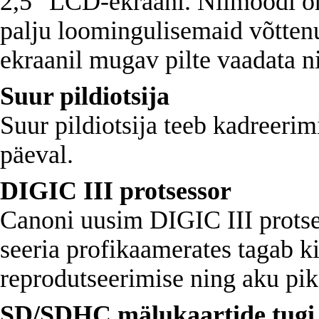
2,5" LCD-ekraani. Niimoodi on
palju loomingulisemaid võttenu
ekraanil mugav pilte vaadata n
Suur pildiotsija
Suur pildiotsija teeb kadreerim
päeval.
DIGIC III protsessor
Canoni uusim DIGIC III protse
seeria profikaamerates tagab k
reprodutseerimise ning aku pi
SD/SDHC mälukaartide tugi