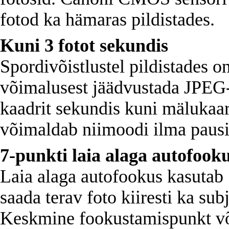
fotod ka hämaras pildistades.
Kuni 3 fotot sekundis
Spordivõistlustel pildistades 
võimalusest jäädvustada JPEG-
kaadrit sekundis kuni mälukaar
võimaldab niimoodi ilma pausid
7-punkti laia alaga autofook
Laia alaga autofookus kasutab 
saada terav foto kiiresti ka sub
Keskmine fookustamispunkt võ