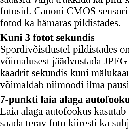
fotosid. Canoni CMOS sensori 
fotod ka hämaras pildistades.
Kuni 3 fotot sekundis
Spordivõistlustel pildistades 
võimalusest jäädvustada JPEG-
kaadrit sekundis kuni mälukaar
võimaldab niimoodi ilma pausid
7-punkti laia alaga autofook
Laia alaga autofookus kasutab 
saada terav foto kiiresti ka sub