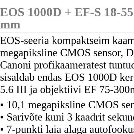
EOS 1000D + EF-S 18-5
mm
EOS-seeria kompaktseim kaame
megapiksline CMOS sensor, DI
Canoni profikaameratest tuntu
sisaldab endas EOS 1000D ker
5.6 III ja objektiivi EF 75-30
• 10,1 megapiksline CMOS se
• Sarivõte kuni 3 kaadrit sekun
• 7-punkti laia alaga autofooku