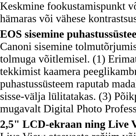
Keskmine fookustamispunkt võ
hämaras või vähese kontrastsu
EOS sisemine puhastussüste
Canoni sisemine tolmutõrjumi
tolmuga võitlemisel. (1) Erima
tekkimist kaamera peeglikambri
puhastussüsteem raputab madalp
sisse-välja lülitatakas. (3) Põ
mugavalt Digital Photo Profess
2,5" LCD-ekraan ning Live V