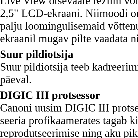
Live View otsevaate režiim võ
2,5" LCD-ekraani. Niimoodi on
palju loomingulisemaid võttenu
ekraanil mugav pilte vaadata n
Suur pildiotsija
Suur pildiotsija teeb kadreerim
päeval.
DIGIC III protsessor
Canoni uusim DIGIC III protse
seeria profikaamerates tagab k
reprodutseerimise ning aku pi