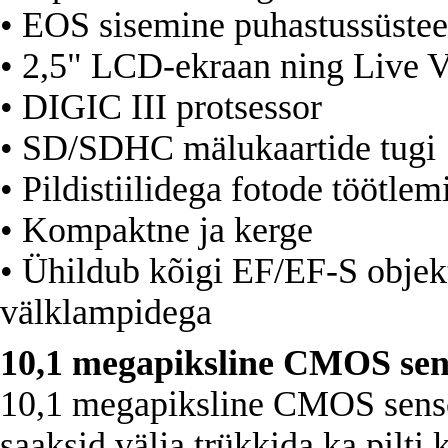
• EOS sisemine puhastussüste
• 2,5" LCD-ekraan ning Live V
• DIGIC III protsessor
• SD/SDHC mälukaartide tugi
• Pildistiilidega fotode töötlem
• Kompaktne ja kerge
• Ühildub kõigi EF/EF-S objek
välklampidega
10,1 megapiksline CMOS sen
10,1 megapiksline CMOS sensor 
saaksid välja trükkida ka pilt