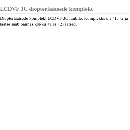
LCDVF 3C diopterläätsede komplekt
Diopterläätsede komplekt LCDVF 3C luubile. Komplektis on +1; +2 ja +4 
läätse saab pannes kokku +1 ja +2 läätsed.