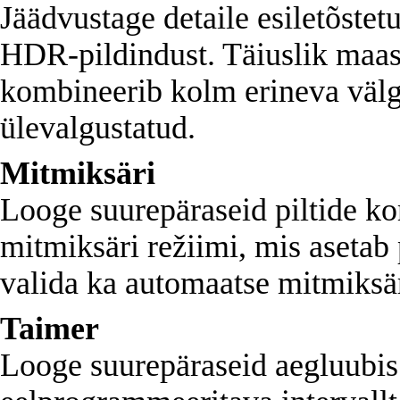
Jäädvustage detaile esiletõstetu
HDR-pildindust. Täiuslik maast
kombineerib kolm erineva välgu
ülevalgustatud.
Mitmiksäri
Looge suurepäraseid piltide k
mitmiksäri režiimi, mis asetab 
valida ka automaatse mitmiksär
Taimer
Looge suurepäraseid aegluubis 