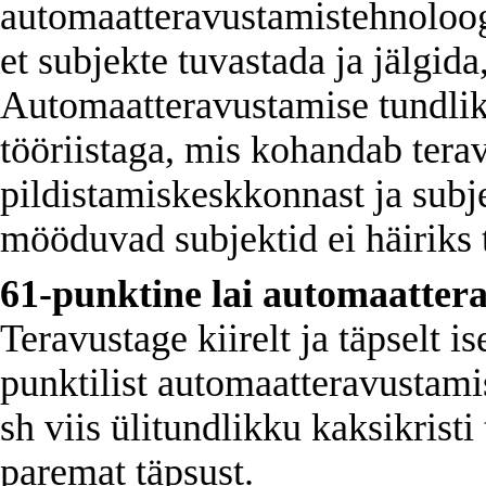
automaatteravustamistehnoloog
et subjekte tuvastada ja jälgida
Automaatteravustamise tundlikk
tööriistaga, mis kohandab tera
pildistamiskeskkonnast ja subje
mööduvad subjektid ei häiriks 
61-punktine lai automaatter
Teravustage kiirelt ja täpselt i
punktilist automaatteravustami
sh viis ülitundlikku kaksikrist
paremat täpsust.