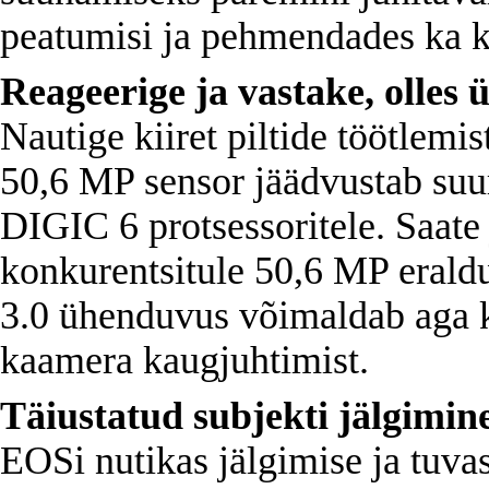
peatumisi ja pehmendades ka k
Reageerige ja vastake, olles
Nautige kiiret piltide töötlemis
50,6 MP sensor jäädvustab suu
DIGIC 6 protsessoritele. Saate
konkurentsitule 50,6 MP erald
3.0 ühenduvus võimaldab aga ki
kaamera kaugjuhtimist.
Täiustatud subjekti jälgimin
EOSi nutikas jälgimise ja tuva