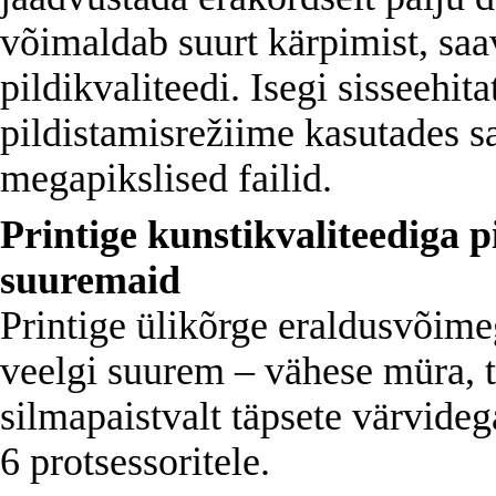
võimaldab suurt kärpimist, saa
pildikvaliteedi. Isegi sisseehit
pildistamisrežiime kasutades sa
megapikslised failid.
Printige kunstikvaliteediga p
suuremaid
Printige ülikõrge eraldusvõime
veelgi suurem – vähese müra, 
silmapaistvalt täpsete värvid
6 protsessoritele.