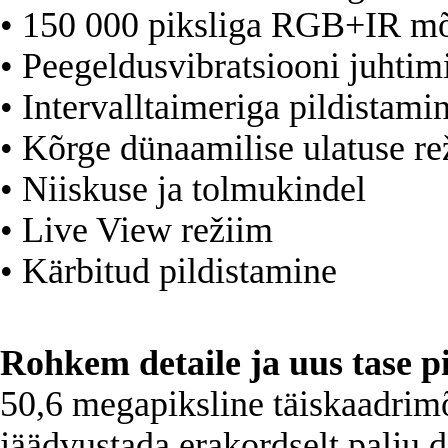
• 150 000 piksliga RGB+IR mõ
• Peegeldusvibratsiooni juhti
• Intervalltaimeriga pildistami
• Kõrge dünaamilise ulatuse r
• Niiskuse ja tolmukindel
• Live View režiim
• Kärbitud pildistamine
Rohkem detaile ja uus tase pi
50,6 megapiksline täiskaadr
jäädvustada erakordselt palju 