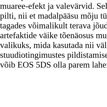
muaree-efekt ja valevärvid. Se
pilti, nii et madalpääsu mõju
tagades võimalikult terava jõud
artefaktide väike tõenäosus 
valikuks, mida kasutada nii väl
stuudiotingimustes pildistami
võib EOS 5DS olla parem lahe