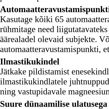
Automaatteravustamispunkti
Kasutage kõiki 65 automaatter
rühmitage need liigutatavateks
äärealadel olevaid subjekte. Võ
automaatteravustamispunkti, et 
Ilmastikukindel
Jätkake pildistamist enesekind
ilmastikukindlatele juhtnuppude
ning vastupidavale magneesium
Suure dünaamilise ulatusega 