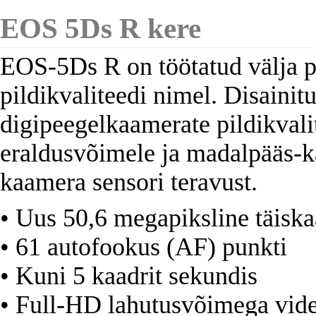
EOS 5Ds R kere
EOS-5Ds R on töötatud välja 
pildikvaliteedi nimel. Disaini
digipeegelkaamerate pildikvali
eraldusvõimele ja madalpääs-kä
kaamera sensori teravust.
• Uus 50,6 megapiksline täis
• 61 autofookus (AF) punkti
• Kuni 5 kaadrit sekundis
• Full-HD lahutusvõimega vid