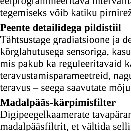
eelprogrammeeritava intervallta
tegemiseks võib katiku pirnireži
Peente detailidega pildistiil
Tähtsustage gradiatsioone ja de
kõrglahutusega sensoriga, kasut
mis pakub ka reguleeritavaid 
teravustamisparameetreid, nag
teravus – seega saavutate mõju
Madalpääs-kärpimisfilter
Digipeegelkaamerate tavapäran
madalpääsfiltrit, et vältida sell