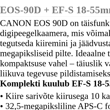
EOS-90D + EF-S 18-55m
CANON EOS 90D on täisfunkt
digipeegelkaamera, mis võimal
tegutseda kiiremini ja jäädvus
megapiksliseid pilte. Ideaalne t
kompaktsuse vahel – täiuslik va
liikuva tegevuse pildistamiseks
Komplekti kuulub EF-S 18-5
• Kiire sarivõte kiirusega 10 ka
• 32,5-megapiksliline APS-C 