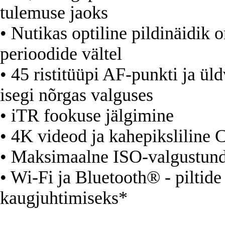
tulemuse jaoks
• Nutikas optiline pildinäidik
perioodide vältel
• 45 ristitüüpi AF-punkti ja üldv
isegi nõrgas valguses
• iTR fookuse jälgimine
• 4K videod ja kahepikslilin
• Maksimaalne ISO-valgustund
• Wi-Fi ja Bluetooth® - piltid
kaugjuhtimiseks*