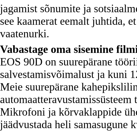
jagamist sõnumite ja sotsiaal
see kaamerat eemalt juhtida, et
vaatenurki.
Vabastage oma sisemine filmi
EOS 90D on suurepärane töörii
salvestamisvõimalust ja kuni 1
Meie suurepärane kahepikslil
automaatteravustamissüsteem ta
Mikrofoni ja kõrvaklappide üh
jäädvustada heli samasugune kv