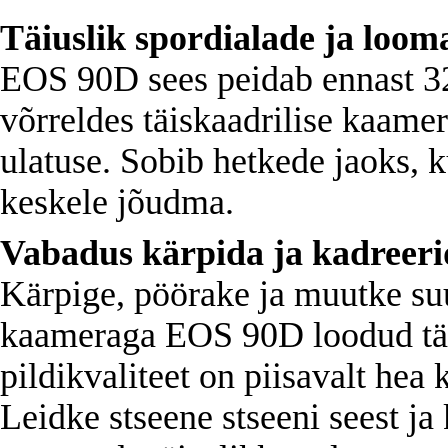
Täiuslik spordialade ja looma
EOS 90D sees peidab ennast 3
võrreldes täiskaadrilise kaamer
ulatuse. Sobib hetkede jaoks,
keskele jõudma.
Vabadus kärpida ja kadreeri
Kärpige, pöörake ja muutke suu
kaameraga EOS 90D loodud täis
pildikvaliteet on piisavalt hea
Leidke stseene stseeni seest j