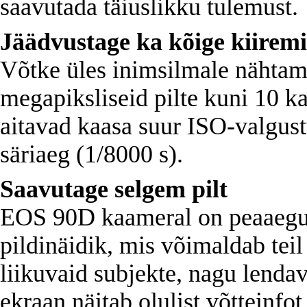
saavutada täiuslikku tulemust.
Jäädvustage ka kõige kiirem
Võtke üles inimsilmale nähtama
megapiksliseid pilte kuni 10 k
aitavad kaasa suur ISO-valgust
säriaeg (1/8000 s).
Saavutage selgem pilt
EOS 90D kaameral on peaaegu 
pildinäidik, mis võimaldab teil 
liikuvaid subjekte, nagu lenda
ekraan näitab olulist võtteinfot,