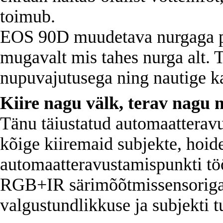
toimub.
EOS 90D muudetava nurgaga pu
mugavalt mis tahes nurga alt. 
nupuvajutusega ning nautige ka
Kiire nagu välk, terav nagu 
Tänu täiustatud automaatterav
kõige kiiremaid subjekte, hoide
automaatteravustamispunkti tö
RGB+IR särimõõtmissensoriga,
valgustundlikkuse ja subjekti 