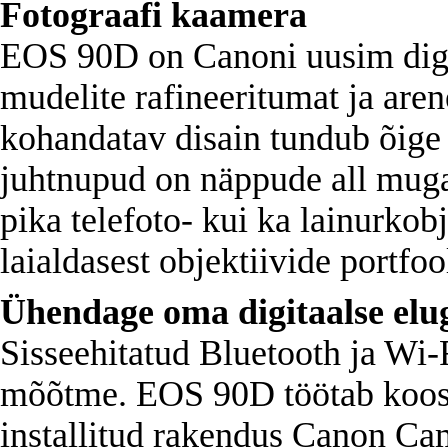
Fotograafi kaamera
EOS 90D on Canoni uusim digi
mudelite rafineeritumat ja aren
kohandatav disain tundub õige a
juhtnupud on näppude all muga
pika telefoto- kui ka lainurkob
laialdasest objektiivide portfoo
Ühendage oma digitaalse elu
Sisseehitatud Bluetooth ja Wi-
mõõtme. EOS 90D töötab koos 
installitud rakendus Canon Ca