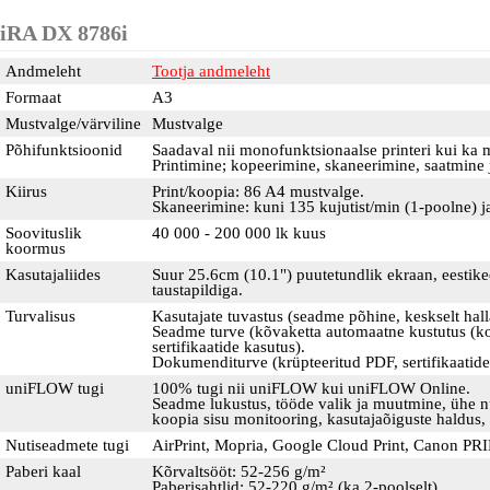
iRA DX 8786i
Andmeleht
Tootja andmeleht
Formaat
A3
Mustvalge/värviline
Mustvalge
Põhifunktsioonid
Saadaval nii monofunktsionaalse printeri kui ka 
Printimine; kopeerimine, skaneerimine, saatmine j
Kiirus
Print/koopia: 86 A4 mustvalge.
Skaneerimine: kuni 135 kujutist/min (1-poolne) j
Soovituslik
40 000 - 200 000 lk kuus
koormus
Kasutajaliides
Suur 25.6cm (10.1") puutetundlik ekraan, eestik
taustapildiga.
Turvalisus
Kasutajate tuvastus (seadme põhine, keskselt ha
Seadme turve (kõvaketta automaatne kustutus (kohe
sertifikaatide kasutus).
Dokumenditurve (krüpteeritud PDF, sertifikaatide
uniFLOW tugi
100% tugi nii uniFLOW kui uniFLOW Online.
Seadme lukustus, tööde valik ja muutmine, ühe n
koopia sisu monitooring, kasutajaõiguste haldus, 
Nutiseadmete tugi
AirPrint, Mopria, Google Cloud Print, Canon P
Paberi kaal
Kõrvaltsööt: 52-256 g/m²
Paberisahtlid: 52-220 g/m² (ka 2-poolselt)