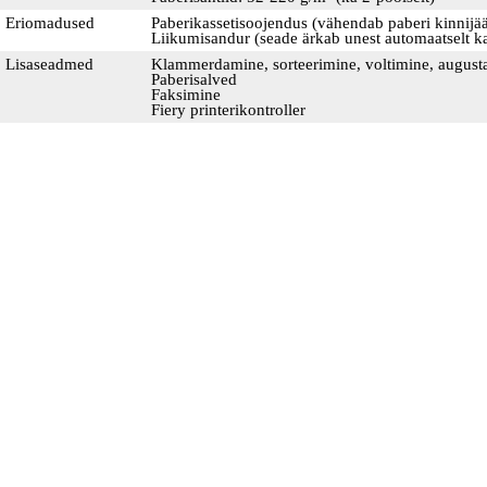
Eriomadused
Paberikassetisoojendus (vähendab paberi kinnijääm
Liikumisandur (seade ärkab unest automaatselt kas
Lisaseadmed
Klammerdamine, sorteerimine, voltimine, augus
Paberisalved
Faksimine
Fiery printerikontroller