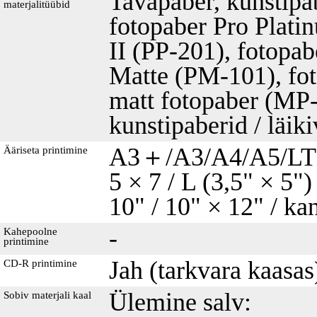
Tavapaber, kunstip
materjalitüübid
fotopaber Pro Plati
II (PP-201), fotopa
Matte (PM-101), fot
matt fotopaber (MP-
kunstipaberid / läik
A3＋/A3/A4/A5/LTR/L
Ääriseta printimine
5 × 7 / L (3,5" × 5")
10" / 10" × 12" / k
-
Kahepoolne
printimine
Jah (tarkvara kaasas
CD-R printimine
Ülemine salv:
Sobiv materjali kaal