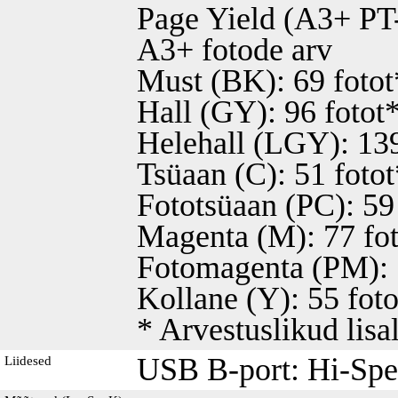
Page Yield (A3+ PT
A3+ fotode arv
Must (BK): 69 fotot
Hall (GY): 96 fotot
Helehall (LGY): 139
Tsüaan (C): 51 fotot
Fototsüaan (PC): 59
Magenta (M): 77 fo
Fotomagenta (PM): 
Kollane (Y): 55 foto
* Arvestuslikud lisa
USB B-port: Hi-Sp
Liidesed