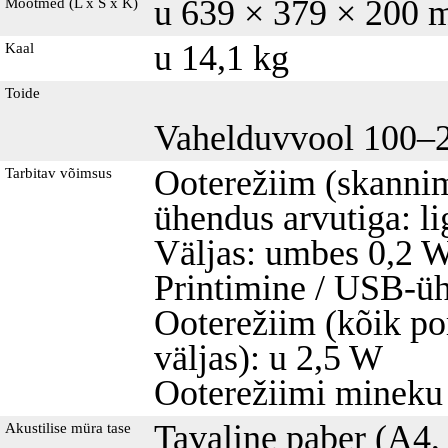
u 639 × 379 × 200
Mõõtmed (L x S x K)
u 14,1 kg
Kaal
Toide
Vahelduvvool 100–2
Ooterežiim (skannim
Tarbitav võimsus
ühendus arvutiga: l
Väljas: umbes 0,2 
Printimine / USB-üh
Ooterežiim (kõik po
väljas): u 2,5 W
Ooterežiimi mineku 
Tavaline paber (A4, 
Akustilise müra tase