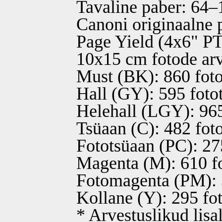
Tavaline paber: 64‒
Canoni originaalne 
Page Yield (4x6" P
10x15 cm fotode ar
Must (BK): 860 fot
Hall (GY): 595 foto
Helehall (LGY): 965
Tsüaan (C): 482 fot
Fototsüaan (PC): 27
Magenta (M): 610 f
Fotomagenta (PM): 
Kollane (Y): 295 fot
* Arvestuslikud lisa