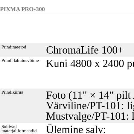
PIXMA PRO-300
ChromaLife 100+
Prindimeetod
Kuni 4800 x 2400 pu
Prindi lahutusvõime
Foto (11" × 14" pilt
Prindikiirus
Värviline/PT-101: l
Mustvalge/PT-101: l
Ülemine salv:
Sobivad
materjaliformaadid