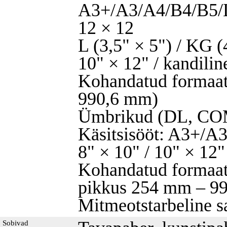
A3+/A3/A4/B4/B5/L
12 × 12
L (3,5" × 5") / KG (4
10" × 12" / kandili
Kohandatud formaat
990,6 mm)
Ümbrikud (DL, CO
Käsitsisööt: A3+/
8" × 10" / 10" × 12
Kohandatud formaat
pikkus 254 mm – 9
Mitmeotstarbeline 
Sobivad