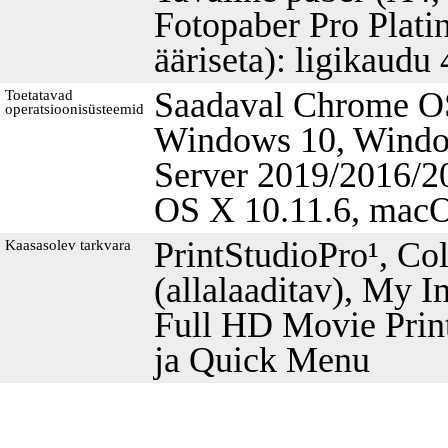
Fotopaber Pro Platin
ääriseta): ligikaudu
Saadaval Chrome O
Toetatavad
operatsioonisüsteemid
Windows 10, Windo
Server 2019/2016/2
OS X 10.11.6, mac
PrintStudioPro¹, C
Kaasasolev tarkvara
(allalaaditav), My 
Full HD Movie Print
ja Quick Menu