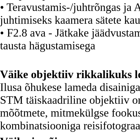
• Teravustamis-/juhtrõngas ja A
juhtimiseks kaamera sätete kau
• F2.8 ava - Jätkake jäädvusta
tausta hägustamisega
Väike objektiiv rikkalikuks 
Ilusa õhukese lameda disainig
STM täiskaadriline objektiiv o
mõõtmete, mitmekülgse fookusk
kombinatsiooniga reisifotograa