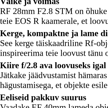
Väike ja võimas
RF 28mm F2.8 STM on õhuke ja 
teie EOS R kaamerale, et loovus
Kerge, kompaktne ja lame di
See kerge täiskaadriline Rf-obj
inspireerima teie loovust tänu 
Kiire f/2.8 ava loovuseks igal
Jätkake jäädvustamist hämaras 
hägustamisega, et objekte esile 
Eeliseid pakkuv suurus
Vaadake EF 40mm lameda obj