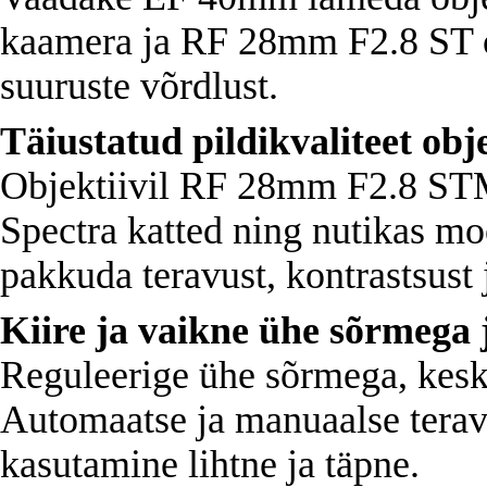
kaamera ja RF 28mm F2.8 ST 
suuruste võrdlust.
Täiustatud pildikvaliteet obj
Objektiivil RF 28mm F2.8 ST
Spectra katted ning nutikas mo
pakkuda teravust, kontrastsust j
Kiire ja vaikne ühe sõrmega 
Reguleerige ühe sõrmega, keske
Automaatse ja manuaalse terav
kasutamine lihtne ja täpne.