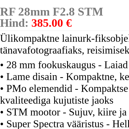
RF 28mm F2.8 STM
Hind:
385.00 €
Ülikompaktne lainurk-fiksobjek
tänavafotograafiaks, reisimisek
• 28 mm fookuskaugus - Laiad 
• Lame disain - Kompaktne, ke
• PMo elemendid - Kompaktse d
kvaliteediga kujutiste jaoks
• STM mootor - Sujuv, kiire j
• Super Spectra vääristus - Hel