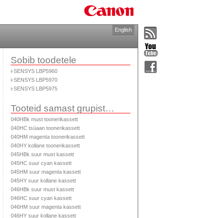
English
Sobib toodetele
i-SENSYS LBP5960
i-SENSYS LBP5970
i-SENSYS LBP5975
Tooteid samast grupist…
040HBk must toonerikassett
040HC tsüaan toonerikassett
040HM magenta toonerikassett
040HY kollane toonerikassett
045HBk suur must kassett
045HC suur cyan kassett
045HM suur magenta kassett
045HY suur kollane kassett
046HBk suur must kassett
046HC suur cyan kassett
046HM suur magenta kassett
046HY suur kollane kassett