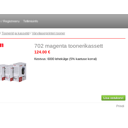
e / Registreeru
Tellimisinfo
/
Toonerid ja kassetid
/
Värvilaserprinteri tooner
702 magenta toonerikassett
124.00 €
Kestvus: 6000 lehekülge (5% kaetuse korral)
Lisa ostukorvi
Prindi