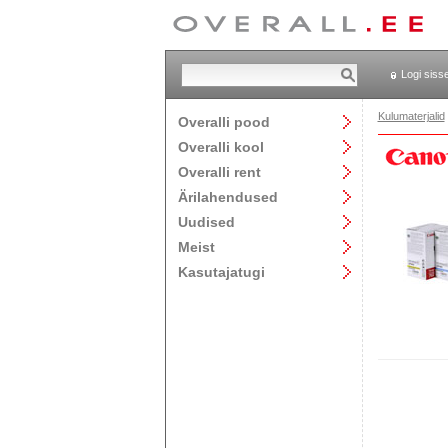
Logi siss
Kulumaterjalid
Overalli pood
Overalli kool
Overalli rent
Ärilahendused
Uudised
Meist
Kasutajatugi