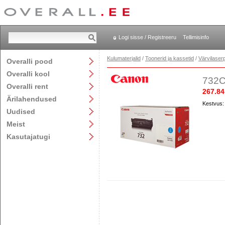
Logi sisse / Registreeru
Tellimisinfo
Kulumaterjalid
/
Toonerid ja kassetid
/
Värvilaserp
Overalli pood
Overalli kool
732C
Overalli rent
267.84
Ärilahendused
Kestvus:
Uudised
Meist
Kasutajatugi