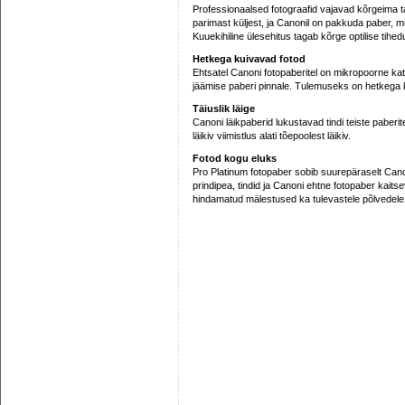
Professionaalsed fotograafid vajavad kõrgeima t
parimast küljest, ja Canonil on pakkuda paber, m
Kuuekihiline ülesehitus tagab kõrge optilise tihe
Hetkega kuivavad fotod
Ehtsatel Canoni fotopaberitel on mikropoorne kate, 
jäämise paberi pinnale. Tulemuseks on hetkega 
Täiuslik läige
Canoni läikpaberid lukustavad tindi teiste paberi
läikiv viimistlus alati tõepoolest läikiv.
Fotod kogu eluks
Pro Platinum fotopaber sobib suurepäraselt Cano
prindipea, tindid ja Canoni ehtne fotopaber kaitse
hindamatud mälestused ka tulevastele põlvedele