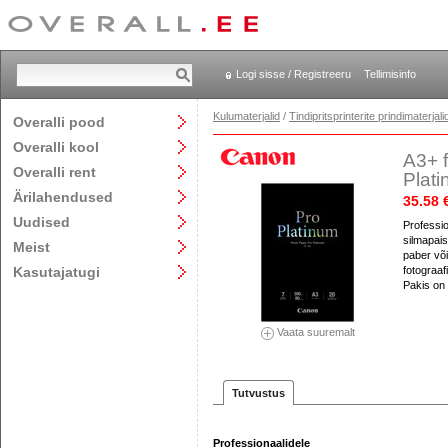
Logi sisse / Registreeru
Tellimisinfo
Kulumaterjalid
/
Tindipritsprinterite prindimaterjali
Overalli pood
Overalli kool
A3+ 
Overalli rent
Plat
Ärilahendused
35.58 
Uudised
Professi
silmapaist
Meist
paber võ
Kasutajatugi
fotograaf
Pakis on 
Vaata suuremalt
Tutvustus
Professionaalidele