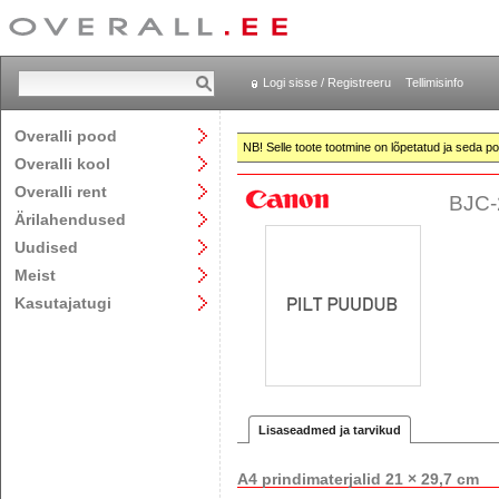
Logi sisse / Registreeru
Tellimisinfo
Overalli pood
NB! Selle toote tootmine on lõpetatud ja seda pol
Overalli kool
Overalli rent
BJC-
Ärilahendused
Uudised
Meist
Kasutajatugi
Lisaseadmed ja tarvikud
A4 prindimaterjalid 21 × 29,7 cm