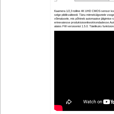
Kaamera 1/2,3-tolline 4K UHD CMOS-sensor koos 2
selge pildikvaliteedi. Tänu mitmekülgsetele vooge
võimalusele, mis põhineb automaatse jälgimise 
erinevatesse produktsioonikeskkondadesse.Auto
alates FW versioonist 1.5.0. Täielikuks funktsiona