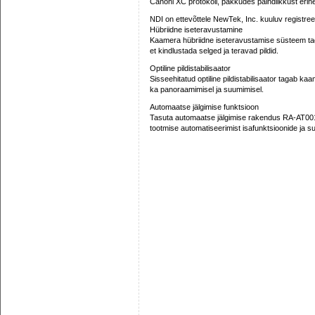
Canoni XC protokoll, pakkudes paindlikkust eri
NDI on ettevõttele NewTek, Inc. kuuluv registreer
Hübriidne iseteravustamine
Kaamera hübriidne iseteravustamise süsteem taga
et kindlustada selged ja teravad pildid.
Optiline pildistabilisaator
Sisseehitatud optiline pildistabilisaator tagab ka
ka panoraamimisel ja suumimisel.
Automaatse jälgimise funktsioon
Tasuta automaatse jälgimise rakendus RA-AT001(F
tootmise automatiseerimist isafunktsioonide ja 