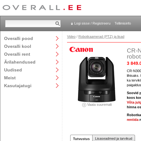
Logi sisse / Registreeru
Tellimisinfo
Video
/
Robotkaamerad (PTZ) ja lisad
Overalli pood
Overalli kool
CR-N
Overalli rent
robo
Ärilahendused
3 849.
Uudised
CR-N300 
lihtsaks.
Meist
ka tervik
Kasutajatugi
paigaldu
Soovid p
koos kon
Võta jul
Vaata suuremalt
hinna o
Robotkaa
rentida
n
Lisaseadmed ja tarvikud
Tutvustus