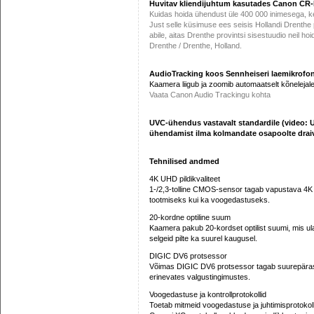
Huvitav kliendijuhtum kasutades Canon CR-
Kuidas hoida ühendust üle 400 000 inimesega, ke
Just selle küsimuse ees seisis Hollandi Drenth
abile, aitas Drenthe provintsi sisestuudio neil h
Drenthe / Drenthe, Holland.
AudioTracking koos Sennheiseri laemikrofon
Kaamera liigub ja zoomib automaatselt kõnelejale
Vaata Canon Audio Trackingu kohta
UVC-ühendus vastavalt standardile (video: U
ühendamist ilma kolmandate osapoolte draive
Tehnilised andmed
4K UHD pildikvaliteet
1-/2,3-tolline CMOS-sensor tagab vapustava 4K U
tootmiseks kui ka voogedastuseks.
20-kordne optiline suum
Kaamera pakub 20-kordset optilist suumi, mis ula
selgeid pilte ka suurel kaugusel.
DIGIC DV6 protsessor
Võimas DIGIC DV6 protsessor tagab suurepärased 
erinevates valgustingimustes.
Voogedastuse ja kontrollprotokollid
Toetab mitmeid voogedastuse ja juhtimisproto