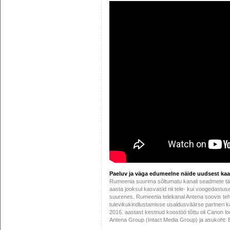
Paeluv ja väga edumeelne näide uudsest kaa
Rumeenia suurima sõltumatu kanali seadmete t
aasta jooksul kasvasid nii tele- kui voogedastuse
suurenes. Rumeenia telekanal Antena soovis te
tulevikukindlustamisse usaldusväärse partneri 
2016. aastast kestnud koostöö tõttu oli Canon loo
Antena Group (Intact Media Group) ja asukoht: