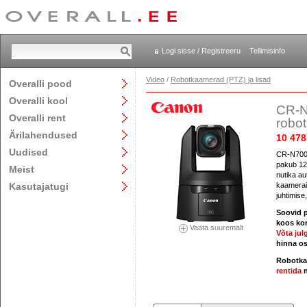
Logi sisse / Registreeru
Tellimisinfo
Video
/
Robotkaamerad (PTZ) ja lisad
Overalli pood
Overalli kool
CR-N
Overalli rent
robo
Ärilahendused
10 478
Uudised
CR-N700 
pakub 12G
Meist
nutika au
Kasutajatugi
kaamerai
juhtimise,
Soovid p
koos kon
Vaata suuremalt
Võta jul
hinna o
Robotkaa
rentida
n