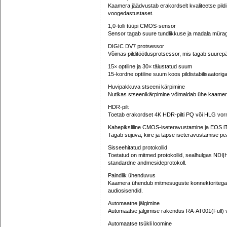
Kaamera jäädvustab erakordselt kvaliteetse pild
voogedastustaset.
1,0-tolli tüüpi CMOS-sensor
Sensor tagab suure tundlikkuse ja madala mür
DIGIC DV7 protsessor
Võimas pilditöötlusprotsessor, mis tagab suurepä
15× optiline ja 30× täiustatud suum
15-kordne optiline suum koos pildistabilisaatorig
Huvipakkuva stseeni kärpimine
Nutikas stseenikärpimine võimaldab ühe kaamerag
HDR-pilt
Toetab erakordset 4K HDR-pilti PQ või HLG vormi
Kahepiksliline CMOS-iseteravustamine ja EOS i
Tagab sujuva, kiire ja täpse iseteravustamise pe
Sisseehitatud protokollid
Toetatud on mitmed protokollid, sealhulgas N
standardne andmesideprotokoll.
Paindlik ühenduvus
Kaamera ühendub mitmesuguste konnektoritega,
audiosisendid.
Automaatne jälgimine
Automaatse jälgimise rakendus RA-AT001(Full) võ
Automaatse tsükli loomine