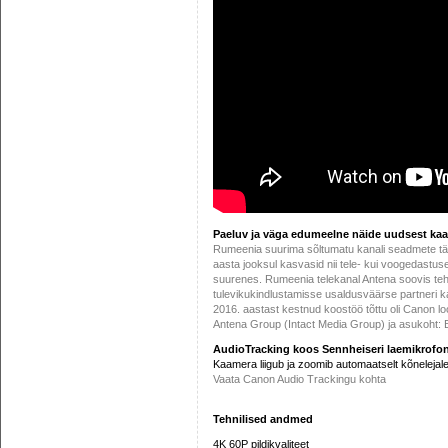
Paeluv ja väga edumeelne näide uudsest kaa
Rumeenia suurima sõltumatu kanali seadmete t
aasta jooksul kasvasid nii tele- kui voogedastuse
suurenes. Rumeenia telekanal Antena soovis te
tulevikukindlustamisse usaldusväärse partneri 
2016. aastast kestnud koostöö tõttu oli Canon loo
Antena Group (Intact Media Group) ja asukoht:
AudioTracking koos Sennheiseri laemikrofon
Kaamera liigub ja zoomib automaatselt kõnelejale
Vaata Canon Audio Trackingu kohta
Tehnilised andmed
4K 60P pildikvaliteet