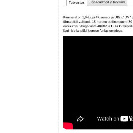
Lisaseadmed ja tarvikud
Tutvustus
Kaameral on 1,0-tüüpi 4K sensor ja DIGIC DV7 p
ülima pildikvaliteedi. 15-kordne optiline suum (30
öörežiimis. Voogedasta 4K60P ja HDR kvaliteedis
jälgimise ja tsükli loomise funktsioonidega.