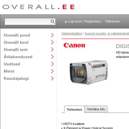
Logi sisse / Registreeru
Tellimisinfo
Teleringhääling
/
Suured stuudio- ja väliobjektiivid
Overalli pood
Overalli kool
DIGI
Overalli rent
HD lahutu
Ärilahendused
edasiaren
Uudised
Meist
Kasutajatugi
Tehniline info
Tutvustus
• HDTV kvaliteet
• X-Element ja Power Optical System