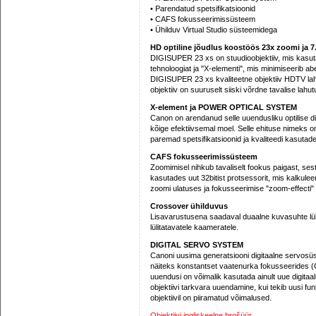
• Parendatud spetsifikatsioonid
• CAFS fokusseerimissüsteem
• Ühilduv Virtual Studio süsteemidega
HD optiline jõudlus koostöös 23x zoomi ja 
DIGISUPER 23 xs on stuudioobjektiiv, mis k
tehnoloogiat ja "X-elementi", mis minimiseerib a
DIGISUPER 23 xs kvaliteetne objektiiv HDTV la
objektiiv on suuruselt siiski võrdne tavalise lahu
X-element ja POWER OPTICAL SYSTEM
Canon on arendanud selle uuendusliku optilise dis
kõige efektiivsemal moel. Selle ehituse nim
paremad spetsifikatsioonid ja kvaliteedi kasutade
CAFS fokusseerimissüsteem
Zoomimisel nihkub tavaliselt fookus paigast, se
kasutades uut 32bitist protsessorit, mis kalkulee
zoomi ulatuses ja fokusseerimise "zoom-effecti"
Crossover ühilduvus
Lisavarustusena saadaval duaalne kuvasuhte lül
lülitatavatele kaameratele.
DIGITAL SERVO SYSTEM
Canoni uusima generatsiooni digitaalne servosü
näiteks konstantset vaatenurka fokusseerides (C
uuendusi on võimalik kasutada ainult uue digitaa
objektiivi tarkvara uuendamine, kui tekib uusi f
objektiivil on piiramatud võimalused.
Objektiivi ingliskeelne brošüür