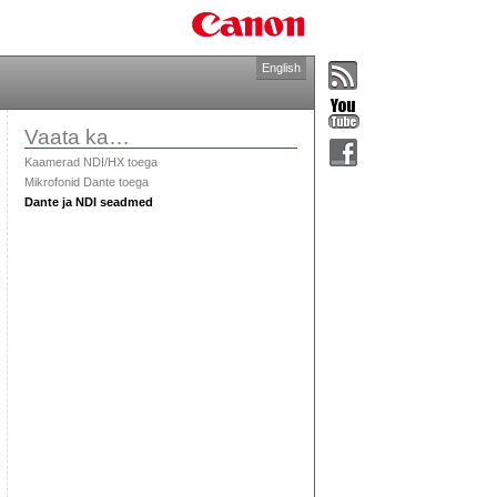
English
Vaata ka…
Kaamerad NDI/HX toega
Mikrofonid Dante toega
Dante ja NDI seadmed