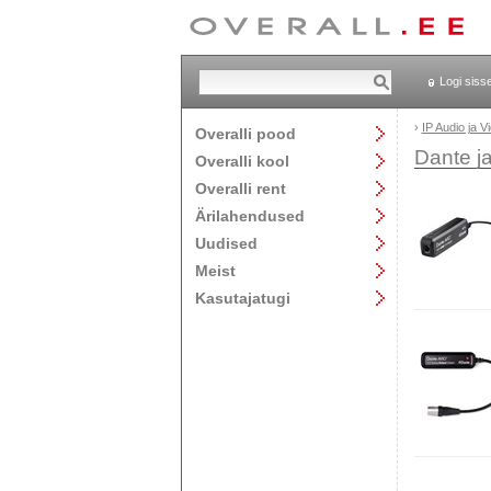
Logi siss
›
IP Audio ja V
Overalli pood
Dante j
Overalli kool
Overalli rent
Ärilahendused
Uudised
Meist
Kasutajatugi