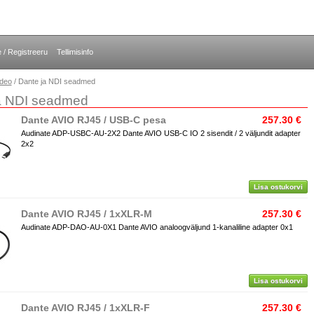
e / Registreeru
Tellimisinfo
ideo
/ Dante ja NDI seadmed
a NDI seadmed
Dante AVIO RJ45 / USB-C pesa
257.30 €
Audinate ADP-USBC-AU-2X2 Dante AVIO USB-C IO 2 sisendit / 2 väljundit adapter
2x2
Lisa ostukorvi
Dante AVIO RJ45 / 1xXLR-M
257.30 €
Audinate ADP-DAO-AU-0X1 Dante AVIO analoogväljund 1-kanaliline adapter 0x1
Lisa ostukorvi
Dante AVIO RJ45 / 1xXLR-F
257.30 €