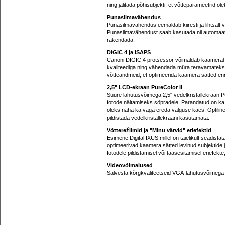
ning jälitada põhisubjekti, et võtteparameetrid olek
Punasilmavähendus
Punasilmavähendus eemaldab kiiresti ja lihtsalt
Punasilmavähendust saab kasutada nii automaatsel
rakendada.
DIGIC 4 ja iSAPS
Canoni DIGIC 4 protsessor võimaldab kaameral k
kvaliteediga ning vähendada müra teravamateks 
võtteandmeid, et optimeerida kaamera sätted enn
2,5" LCD-ekraan PureColor II
Suure lahutusvõimega 2,5" vedelkristallekraan Pu
fotode näitamiseks sõpradele. Parandatud on ka 
oleks näha ka väga ereda valguse käes. Optiline
pildistada vedelkristallekraani kasutamata.
Võtterežiimid ja "Minu värvid" eriefektid
Esimene Digital IXUS millel on täielikult seadistat
optimeerivad kaamera sätted levinud subjektide
fotodele pildistamisel või taasesitamisel eriefekt
Videovõimalused
Salvesta kõrgkvaliteetseid VGA-lahutusvõimega 