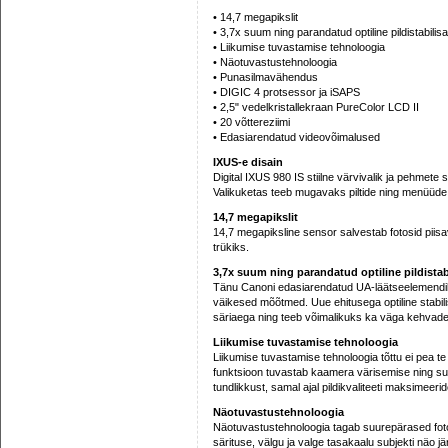
• 14,7 megapikslit
• 3,7x suum ning parandatud optiline pildistabilis
• Liikumise tuvastamise tehnoloogia
• Näotuvastustehnoloogia
• Punasilmavähendus
• DIGIC 4 protsessor ja iSAPS
• 2,5" vedelkristallekraan PureColor LCD II
• 20 võttereziimi
• Edasiarendatud videovõimalused
IXUS-e disain
Digital IXUS 980 IS stiilne värvivalik ja pehmet
Valikuketas teeb mugavaks piltide ning menüüde 
14,7 megapikslit
14,7 megapiksline sensor salvestab fotosid piis
trükiks.
3,7x suum ning parandatud optiline pildistab
Tänu Canoni edasiarendatud UA-läätseelemendile
väikesed mõõtmed. Uue ehitusega optiline stabil
säriaega ning teeb võimalikuks ka väga kehvades
Liikumise tuvastamise tehnoloogia
Liikumise tuvastamise tehnoloogia tõttu ei pea t
funktsioon tuvastab kaamera värisemise ning subj
tundlikkust, samal ajal pildikvaliteeti maksimeeri
Näotuvastustehnoloogia
Näotuvastustehnoloogia tagab suurepärased foto
särituse, välgu ja valge tasakaalu subjekti näo jä