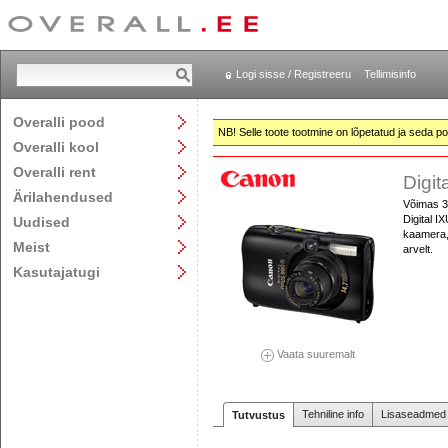
Logi sisse / Registreeru
Tellimisinfo
Overalli pood
NB! Selle toote tootmine on lõpetatud ja seda pol
Overalli kool
Overalli rent
Digit
Ärilahendused
Võimas 3,
Digital I
Uudised
kaamera, 
Meist
arvelt.
Kasutajatugi
Vaata suuremalt
Tehniline info
Lisaseadmed j
Tutvustus