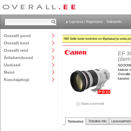
Logi sisse / Registreeru
Tellimisinfo
Overalli pood
NB! Selle toote tootmine on lõpetatud ja seda pol
Overalli kool
Overalli rent
EF 3
Ärilahendused
(dem
Uudised
SOODNE Ov
kaasas vu
Meist
Overallis
kasutus- j
Kasutajatugi
Vaata suuremalt
Tehniline info
Lisaseadmed j
Tutvustus