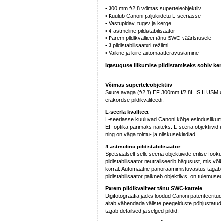
• 300 mm f/2,8 võimas superteleobjektiiv
• Kuulub Canoni paljukiidetu L-seeriasse
• Vastupidav, tugev ja kerge
• 4-astmeline pildistabilisaator
• Parem pildikvaliteet tänu SWC-vääristusele
• 3 pildistabilisaatori režiimi
• Vaikne ja kiire automaatteravustamine
Igasuguse liikumise pildistamiseks sobiv ker
Võimas superteleobjektiiv
Suure avaga (f/2,8) EF 300mm f/2.8L IS II USM on
erakordse pildikvaliteedi.
L-seeria kvaliteet
L-seeriasse kuuluvad Canoni kõige esinduslikuma
EF-optika parimaks näiteks. L-seeria objektiivi
ning on väga tolmu- ja niiskusekindlad.
4-astmeline pildistabilisaator
Spetsiaalselt selle seeria objektiivide erilise f
pildistabilisaator neutraliseerib hägusust, mis võ
korral. Automaatne panoraamimistuvastus tagab tõ
pildistabilisaator paikneb objektiivis, on tulemus
Parem pildikvaliteet tänu SWC-kattele
Digifotograafia jaoks loodud Canoni patenteerit
aitab vähendada väliste peegelduste põhjustatud 
tagab detailsed ja selged pildid.