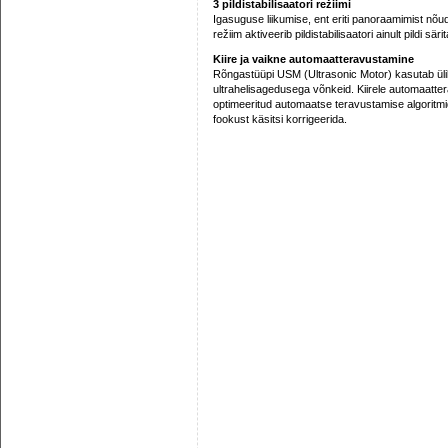
3 pildistabilisaatori režiimi
Igasuguse liikumise, ent eriti panoraamimist nõud
režiim aktiveerib pildistabilisaatori ainult pildi sär
Kiire ja vaikne automaatteravustamine
Rõngastüüpi USM (Ultrasonic Motor) kasutab üli
ultrahelisagedusega võnkeid. Kiirele automaatter
optimeeritud automaatse teravustamise algoritmid
fookust käsitsi korrigeerida.