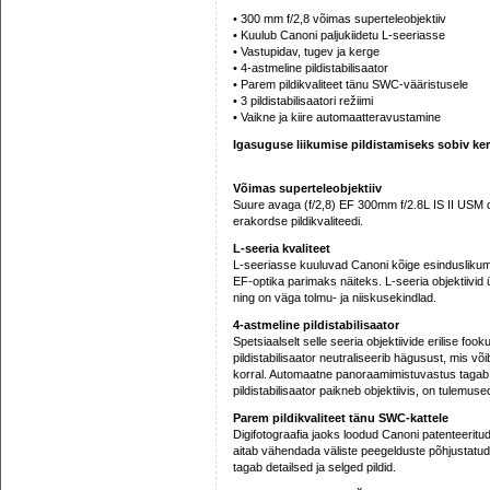
• 300 mm f/2,8 võimas superteleobjektiiv
• Kuulub Canoni paljukiidetu L-seeriasse
• Vastupidav, tugev ja kerge
• 4-astmeline pildistabilisaator
• Parem pildikvaliteet tänu SWC-vääristusele
• 3 pildistabilisaatori režiimi
• Vaikne ja kiire automaatteravustamine
Igasuguse liikumise pildistamiseks sobiv ker
Võimas superteleobjektiiv
Suure avaga (f/2,8) EF 300mm f/2.8L IS II USM on
erakordse pildikvaliteedi.
L-seeria kvaliteet
L-seeriasse kuuluvad Canoni kõige esinduslikuma
EF-optika parimaks näiteks. L-seeria objektiivi
ning on väga tolmu- ja niiskusekindlad.
4-astmeline pildistabilisaator
Spetsiaalselt selle seeria objektiivide erilise f
pildistabilisaator neutraliseerib hägusust, mis võ
korral. Automaatne panoraamimistuvastus tagab tõ
pildistabilisaator paikneb objektiivis, on tulemus
Parem pildikvaliteet tänu SWC-kattele
Digifotograafia jaoks loodud Canoni patenteerit
aitab vähendada väliste peegelduste põhjustatud 
tagab detailsed ja selged pildid.