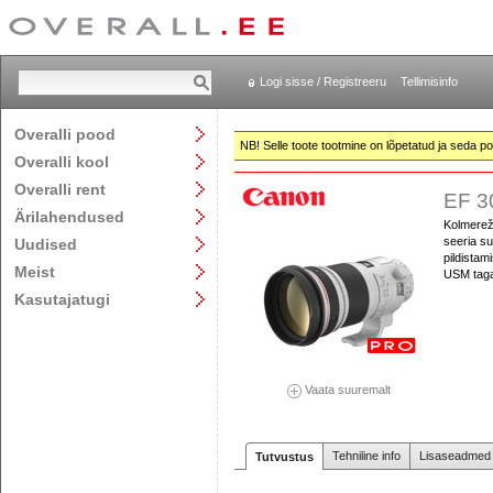
Logi sisse / Registreeru
Tellimisinfo
Overalli pood
NB! Selle toote tootmine on lõpetatud ja seda pol
Overalli kool
Overalli rent
EF 3
Ärilahendused
Kolmereži
seeria su
Uudised
pildistam
Meist
USM tagab
Kasutajatugi
Vaata suuremalt
Tehniline info
Lisaseadmed j
Tutvustus