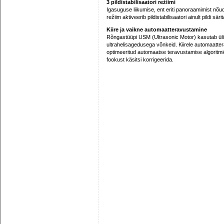
3 pildistabilisaatori režiimi
Igasuguse liikumise, ent eriti panoraamimist nõud
režiim aktiveerib pildistabilisaatori ainult pildi sär
Kiire ja vaikne automaatteravustamine
Rõngastüüpi USM (Ultrasonic Motor) kasutab üli
ultrahelisagedusega võnkeid. Kiirele automaatter
optimeeritud automaatse teravustamise algoritmid
fookust käsitsi korrigeerida.