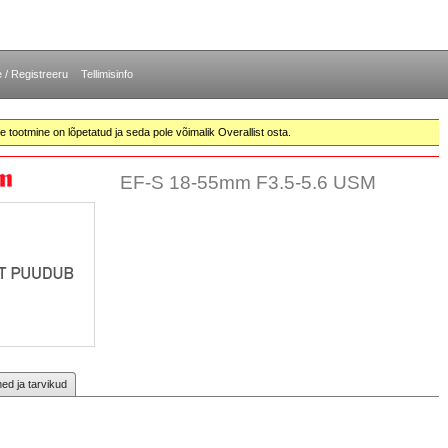
e / Registreeru
Tellimisinfo
te tootmine on lõpetatud ja seda pole võimalik Overallist osta.
EF-S 18-55mm F3.5-5.6 USM
d ja tarvikud