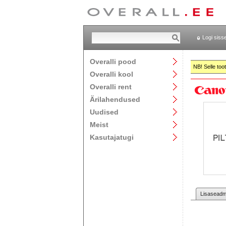
Logi siss
Overalli pood
NB! Selle too
Overalli kool
Overalli rent
Ärilahendused
Uudised
Meist
Kasutajatugi
Lisaseadme