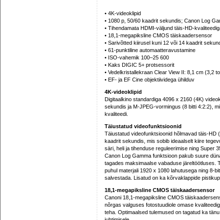
• 4K-videoklipid
• 1080 p, 50/60 kaadrit sekundis; Canon Log 
• Tihendamata HDMI-väljund täis-HD-kvaliteediga
• 18,1-megapiksline CMOS täiskaadersensor
• Sarivõtted kiirusel kuni 12 või 14 kaadrit sekun
• 61-punktiline automaatteravustamine
• ISO-vahemik 100–25 600
• Kaks DIGIC 5+ protsessorit
• Vedelkristallekraan Clear View II: 8,1 cm (3,2 tol
• EF- ja EF Cine objektiividega ühilduv
4K-videoklipid
Digitaalkino standardiga 4096 x 2160 (4K) videok
sekundis ja M-JPEG-vormingus (8 bitti 4:2:2), m
kvaliteedi.
Täiustatud videofunktsioonid
Täiustatud videofunktsioonid hõlmavad täis-HD (
kaadrit sekundis, mis sobib ideaalselt kiire tege
säri, heli ja tihenduse reguleerimise ning Supe
Canon Log Gamma funktsioon pakub suure dünaami
tagades maksimaalse vabaduse järeltöötluses. 
puhul materjali 1920 x 1080 lahutusega ning 8-bi
salvestada. Lisatud on ka kõrvaklappide pistikup
18,1-megapiksline CMOS täiskaadersensor
Canoni 18,1-megapiksline CMOS täiskaadersen
nõrgas valguses fotostuudiole omase kvaliteedig
teha. Optimaalsed tulemused on tagatud ka tänu 
juhtimisele.