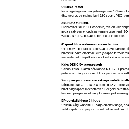
Ülikiired fotod
Pildistage tegevust sagedusega kuni 12 kaadrit se
ühte seeriasse mahub kuni 180 suurt JPEG-vorm
Suur ISO-vahemik
Erakordselt suur ISO-vahemik, mis on videoklip
mida saab suurendada uskumatu tasemeni ISO 20
valguses kui ka peaaegu pilkases pimeduses.
61-punktiline automaatteravustamine
Ülitäpne 61-punktiline automaatteravustamine hõlm
kiirestiliikuvate objektide kiire ja täpse teravus
võimaldavad 5 topeltristi tüüpi keskset autofooku
Kaks DIGIC 5+ protsessorit
Canoni kaks uusima põlvkonna DIGIC 5+ protsess
pilditöötlust, tagades oma klassi parima pildikvali
Suur peegeldusvastase kattega vedelkristall
Kõrglahutusega 1 040 000 punktiga 3,2-tolline ved
kiiret ning täpset ülevaatamist. Peegeldusvastas
häirivad peegeldused isegi tugevas päikesevalg
EF-objektiividega ühilduv
Ühildub kõigi Canoni EF-sarja objektiividega, se
välklampide ning paljude muude olemasolevate 