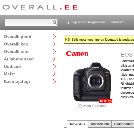
Logi sisse / Registreeru
Tellimisinfo
Overalli pood
NB! Selle toote tootmine on lõpetatud ja seda pol
Overalli kool
Overalli rent
EOS 
Ärilahendused
Läbimurd
pildista
Uudised
kvalitee
Meist
täiustat
1D C on 
Kasutajatugi
Ringhääli
testimise
digipeege
pildikvalit
Vaata suuremalt
Tehniline info
Lisaseadmed j
Tutvustus