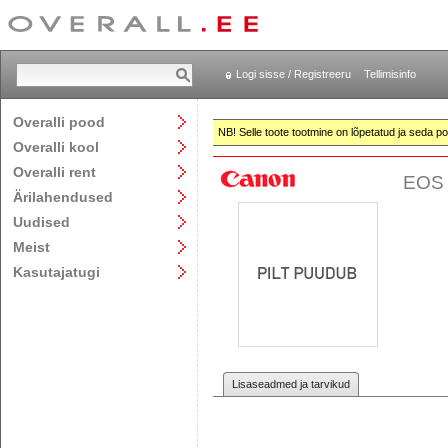
Logi sisse / Registreeru
Tellimisinfo
Overalli pood
NB! Selle toote tootmine on lõpetatud ja seda pol
Overalli kool
Overalli rent
EOS 
Ärilahendused
Uudised
Meist
Kasutajatugi
Lisaseadmed ja tarvikud