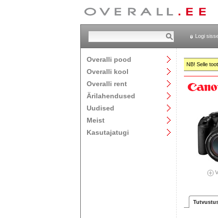
Logi siss
Overalli pood
NB! Selle too
Overalli kool
Overalli rent
Ärilahendused
Uudised
Meist
Kasutajatugi
V
Tutvustu