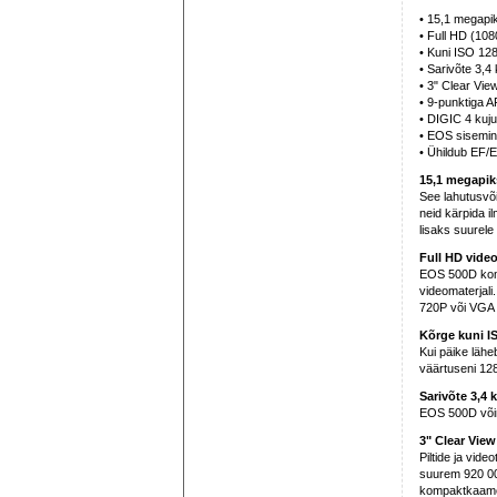
• 15,1 megapi
• Full HD (108
• Kuni ISO 12
• Sarivõte 3,4 
• 3" Clear Vie
• 9-punktiga 
• DIGIC 4 kuju
• EOS sisemi
• Ühildub EF/E
15,1 megapik
See lahutusvõi
neid kärpida i
lisaks suurel
Full HD vide
EOS 500D komb
videomaterjali
720P või VGA l
Kõrge kuni I
Kui päike lähe
väärtuseni 128
Sarivõte 3,4 k
EOS 500D võima
3" Clear Vie
Piltide ja vid
suurem 920 000
kompaktkaamer