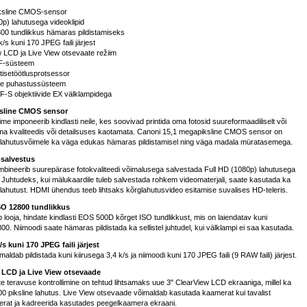
ksline CMOS-sensor
0p) lahutusega videoklipid
800 tundlikkus hämaras pildistamiseks
k/s kuni 170 JPEG faili järjest
w LCD ja Live View otsevaate režiim
AF-süsteem
tisetöötlusprotsessor
ne puhastussüsteem
F-S objektiivide EX välklampidega
sline CMOS sensor
me imponeerib kindlasti neile, kes soovivad printida oma fotosid suureformaadiliselt või
lma kvaliteedis või detailsuses kaotamata. Canoni 15,1 megapiksline CMOS sensor on
e lahutusvõimele ka väga edukas hämaras pildistamisel ning väga madala müratasemega.
osalvestus
ineerib suurepärase fotokvaliteedi võimalusega salvestada Full HD (1080p) lahutusega
. Juhtudeks, kui mälukaardile tuleb salvestada rohkem videomaterjali, saate kasutada ka
ahutust. HDMI ühendus teeb lihtsaks kõrglahutusvideo esitamise suvalises HD-teleris.
SO 12800 tundlikkus
b looja, hindate kindlasti EOS 500D kõrget ISO tundlikkust, mis on laiendatav kuni
00. Niimoodi saate hämaras pildistada ka sellistel juhtudel, kui välklampi ei saa kasutada.
/s kuni 170 JPEG faili järjest
ldab pildistada kuni kiirusega 3,4 k/s ja niimoodi kuni 170 JPEG faili (9 RAW faili) järjest.
w LCD ja Live View otsevaade
eote teravuse kontrollimine on tehtud lihtsamaks uue 3" ClearView LCD ekraaniga, millel ka
 piksline lahutus. Live View otsevaade võimaldab kasutada kaamerat kui tavalist
at ja kadreerida kasutades peegelkaamera ekraani.