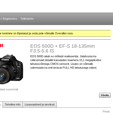
e / Registreeru
Tellimisinfo
te tootmine on lõpetatud ja seda pole võimalik Overallist osta.
EOS 500D + EF-S 18-135mm
F3.5-5.6 IS
EOS 500D aitab su mõtteid realiseerida. Jäädvusta ka
väiksemaid detailid kasutades kaamera 15,1 megapikslise
lahutusvõimega CMOS sensorit. Lisaks on võimalik
salvestada ka eriti teravat FULL HD lahutusega videot.
aata suuremalt
Võrdle
Tehniline info
Lisaseadmed ja tarvikud
s
Prindi