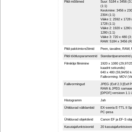
Pildi mõõtmed
Suur: 5184 x 3456 (3:
(1:1)
Keskmine: 3456 x 2304
2304 (1:1)
Väike 1: 2592 x 1728 
1728 (1:1)
Väike 2: 1920 x 1280 
1280 (1:1)
Väike 3: 720 x 480 (3:
RAW: 5184 x 3456 (R
Pildi pakkimisrežiimid
Peen, tavaline, RAW,
Pildi töötlusparameetrid
Standardparameetrid 
Filmiklipi filmimine
1920 x 1080 (29,97/25
kaadrit sekundis)
640 x 480 (59,94/50 k
Failivorming: MOV (Vi
Failivormingud
JPEG (Exif 2.3 [Exif P
RAW & JPEG samaaegne
[DPOF] versioon 1.1 ü
Histogramm
Jah
Ühilduvad välklambid
EX-seeria E-TTL II Sp
PC-pesa
Ühilduvad objektiivid
Canon EF ja EF-S obje
Kasutajafunktsioonid
20 kasutajafunktsioon