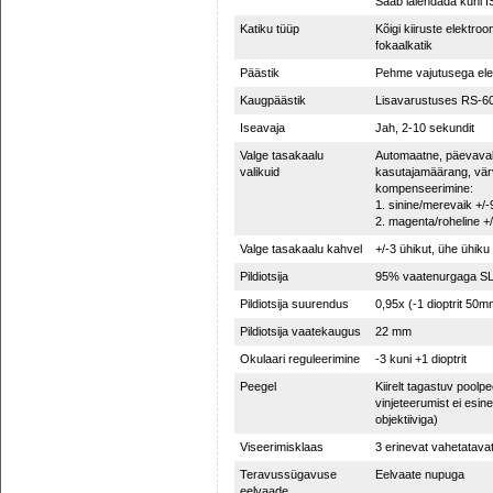
Saab laiendada kuni I
Katiku tüüp
Kõigi kiiruste elektroo
fokaalkatik
Päästik
Pehme vajutusega ele
Kaugpäästik
Lisavarustuses RS-60
Iseavaja
Jah, 2-10 sekundit
Valge tasakaalu
Automaatne, päevavalg
valikuid
kasutajamäärang, vär
kompenseerimine:
1. sinine/merevaik +/-
2. magenta/roheline +/
Valge tasakaalu kahvel
+/-3 ühikut, ühe ühik
Pildiotsija
95% vaatenurgaga SL
Pildiotsija suurendus
0,95x (-1 dioptrit 50m
Pildiotsija vaatekaugus
22 mm
Okulaari reguleerimine
-3 kuni +1 dioptrit
Peegel
Kiirelt tagastuv poolp
vinjeteerumist ei es
objektiiviga)
Viseerimisklaas
3 erinevat vahetatava
Teravussügavuse
Eelvaate nupuga
eelvaade