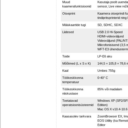
Muud
Kasutaja poolt uuendat
kaamerafunktsioonid
sensor, Live view reži
Otseprint
Kaamera otseprindi fun
tindipritsprinterid ning
Mälukaartide tugi
SD, SDHC, SDXC
Liidesed
USB 2.0 Hi-Speed
HDMI-videoväljund
Videoväljund (PAL/NTS
Mikrofonisisend (3,5
WFT-E3 ühendustermi
Toide
LP-E6 aku
Mõõtmed (L x S x K)
144,5 × 105,8 × 78,6
Kaal
Umbes 755g
Töökeskkonna
0-40° C
temperatuur
Töökeskkonna
85% või madalam
niiskustase
Toetatavad
Windows XP (SP2/SP3) /
operatsioonisüsteemid
Edition)
Mac OS X v10.4-10.6
Kaasasolev tarkvara
ZoomBrowser EX, Image
EOS Utility (ka Remote
Editor