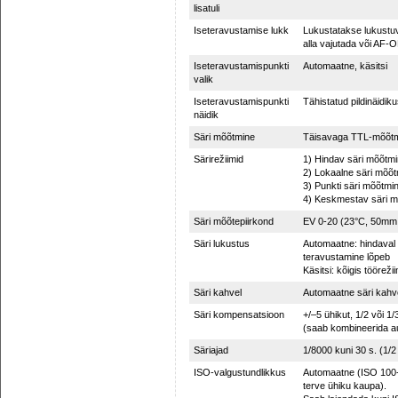
lisatuli
Iseteravustamise lukk
Lukustatakse lukustuv
alla vajutada või AF-O
Iseteravustamispunkti
Automaatne, käsitsi
valik
Iseteravustamispunkti
Tähistatud pildinäidikus
näidik
Säri mõõtmine
Täisavaga TTL-mõõtmi
Särirežiimid
1) Hindav säri mõõtmi
2) Lokaalne säri mõõtm
3) Punkti säri mõõtmin
4) Keskmestav säri 
Säri mõõtepiirkond
EV 0-20 (23°C, 50mm f
Säri lukustus
Automaatne: hindaval 
teravustamine lõpeb
Käsitsi: kõigis tööreži
Säri kahvel
Automaatne säri kahve
Säri kompensatsioon
+/–5 ühikut, 1/2 või 1
(saab kombineerida au
Säriajad
1/8000 kuni 30 s. (1/2
ISO-valgustundlikkus
Automaatne (ISO 100-
terve ühiku kaupa).