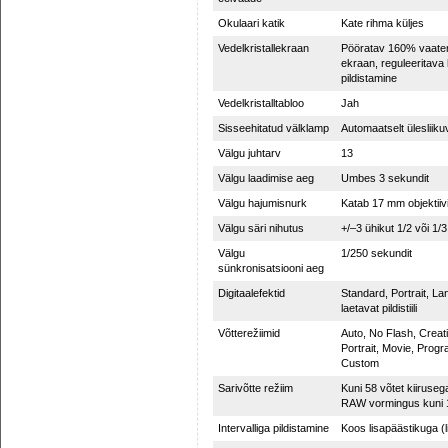
Okulaari katik
Kate rihma küljes
Vedelkristallekraan
Pööratav 160% vaaten
ekraan, reguleeritava
pildistamine
Vedelkristalltabloo
Jah
Sisseehitatud välklamp
Automaatselt ülesliik
Välgu juhtarv
13
Välgu laadimise aeg
Umbes 3 sekundit
Välgu hajumisnurk
Katab 17 mm objektii
Välgu säri nihutus
+/–3 ühikut 1/2 või 1/
Välgu
1/250 sekundit
sünkronisatsiooni aeg
Digitaalefektid
Standard, Portrait, L
laetavat pildistiili
Võtterežiimid
Auto, No Flash, Creati
Portrait, Movie, Progr
Custom
Sarivõtte režiim
Kuni 58 võtet kiiruse
RAW vormingus kuni 16
Intervalliga pildistamine
Koos lisapäästikuga (