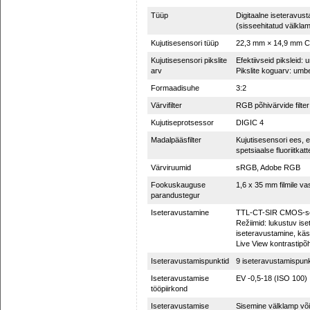
Tüüp
Digitaalne iseteravu
(sisseehitatud välkla
Kujutisesensori tüüp
22,3 mm × 14,9 mm 
Kujutisesensori pikslite
Efektiivseid piksleid: 
arv
Pikslite koguarv: umbe
Formaadisuhe
3:2
Värvifilter
RGB põhivärvide filter
Kujutiseprotsessor
DIGIC 4
Madalpääsfilter
Kujutisesensori ees,
spetsiaalse fluoriitkat
Värviruumid
sRGB, Adobe RGB
Fookuskauguse
1,6 x 35 mm filmile v
parandustegur
Iseteravustamine
TTL-CT-SIR CMOS-se
Režiimid: lukustuv is
iseteravustamine, käs
Live View kontrastipõ
Iseteravustamispunktid
9 iseteravustamispunkt
Iseteravustamise
EV -0,5-18 (ISO 100)
tööpiirkond
Iseteravustamise
Sisemine välklamp või