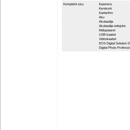
Komplekti sisu
Kaamera
Kerekork
Kaelarihm
Aku
Akulaadija
Akulaadija toitejuhe
Mälupatarei
USB-kaabel
Videokaabel
EOS Digital Solution 
Digital Photo Profess