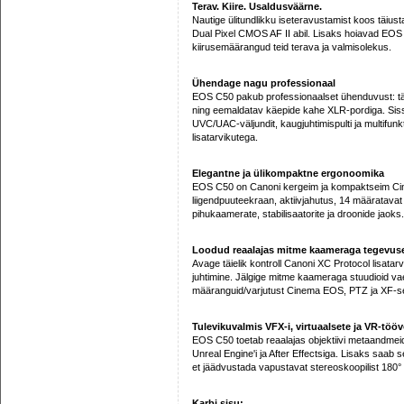
Terav. Kiire. Usaldusväärne.
Nautige ülitundlikku iseteravustamist koos täius
Dual Pixel CMOS AF II abil. Lisaks hoiavad EOS 
kiirusemäärangud teid terava ja valmisolekus.
Ühendage nagu professionaal
EOS C50 pakub professionaalset ühenduvust: täi
ning eemaldatav käepide kahe XLR-pordiga. Siss
UVC/UAC-väljundit, kaugjuhtimispulti ja multifunk
lisatarvikutega.
Elegantne ja ülikompaktne ergonoomika
EOS C50 on Canoni kergeim ja kompaktseim Cin
liigendpuuteekraan, aktiivjahutus, 14 määratavat
pihukaamerate, stabilisaatorite ja droonide jaoks.
Loodud reaalajas mitme kaameraga tegevus
Avage täielik kontroll Canoni XC Protocol lisat
juhtimine. Jälgige mitme kaameraga stuudioid vae
määranguid/varjutust Cinema EOS, PTZ ja XF-se
Tulevikuvalmis VFX-i, virtuaalsete ja VR-tö
EOS C50 toetab reaalajas objektiivi metaandmeid, m
Unreal Engine'i ja After Effectsiga. Lisaks saa
et jäädvustada vapustavat stereoskoopilist 180° 
Karbi sisu: