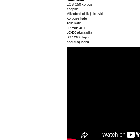
EOS C50 korpus
Käepide
Mikrofonihoidik ja kruvid
Korpuse kate
Talla kate
LP-E6P aku
LC-E6 akulaadija
SS-1200 õlapael
Kasutusjuhend