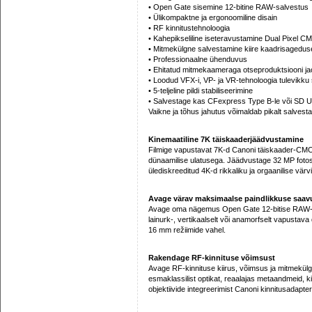
• Open Gate sisemine 12-bitine RAW-salvestus
• Ülikompaktne ja ergonoomiline disain
• RF kinnitustehnoloogia
• Kahepikseliline iseteravustamine Dual Pixel 
• Mitmekülgne salvestamine kiire kaadrisagedu
• Professionaalne ühenduvus
• Ehitatud mitmekaameraga otseproduktsiooni j
• Loodud VFX-i, VP- ja VR-tehnoloogia tulevikku
• 5-teljeline pildi stabiliseerimine
• Salvestage kas CFexpress Type B-le või SD U
Vaikne ja tõhus jahutus võimaldab pikalt salvest
Kinemaatiline 7K täiskaaderjäädvustamine
Filmige vapustavat 7K-d Canoni täiskaader-CMO
dünaamilise ulatusega. Jäädvustage 32 MP fotosi
ülediskreeditud 4K-d rikkaliku ja orgaanilise vär
Avage värav maksimaalse paindlikkuse saav
Avage oma nägemus Open Gate 12-bitise RAW-vo
lainurk-, vertikaalselt või anamorfselt vapustav
16 mm režiimide vahel.
Rakendage RF-kinnituse võimsust
Avage RF-kinnituse kiirus, võimsus ja mitmekülgsu
esmaklassilist optikat, reaalajas metaandmeid, k
objektiivide integreerimist Canoni kinnitusadapter