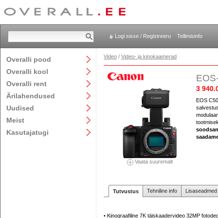
Logi sisse / Registreeru
Tellimisinfo
Video
/
Video- ja kinokaamerad
Overalli pood
Overalli kool
EOS-
Overalli rent
3 940.
Ärilahendused
EOS C50-
Uudised
salvestus
modulaar
Meist
tootmise
soodsa
Kasutajatugi
saadame
Vaata suuremalt
Tehniline info
Lisaseadmed j
Tutvustus
• Kinograafiline 7K täiskaadervideo 32MP fotode