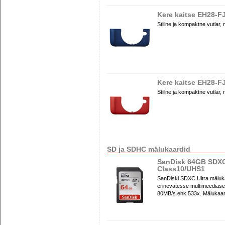
Kere kaitse EH28-F
Stiilne ja kompaktne vutlar,
Kere kaitse EH28-F
Stiilne ja kompaktne vutlar,
SD ja SDHC mälukaardid
SanDisk 64GB SDXC
Class10/UHS1
SanDiski SDXC Ultra mälukaa
erinevatesse multimeediase
80MB/s ehk 533x. Mälukaar