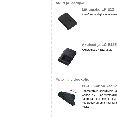
Akud ja laadijad
Liitiumaku LP-E12
Aku Canoni digikaameratel
Akulaadija LC-E12E
Akulaadija LP-E12 akule
Foto- ja videokotid
PC-E2 Canon kaamer
Kaamerate ja objektiivide k
Canon PC-E2 on mitmekülgn
kaamerate kaitsmiseks igap
kes soovivad oma kaamerat k
kotita.