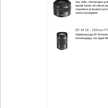
See väike, mitmekülgne ja 
täiuslik fotode või videote 
maastikest ja ilusatest port
seeria kasutajatele.
EF-M 18 - 150mm F3
Stabilisaatoriga EF-M kinn
tehnoloogiaga, mis tagab fil