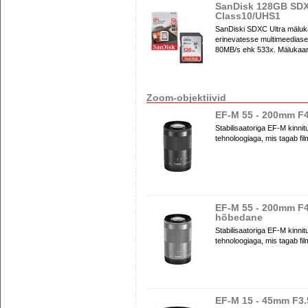
SanDisk 128GB SDX
Class10/UHS1
SanDiski SDXC Ultra mälukaa
erinevatesse multimeediase
80MB/s ehk 533x. Mälukaar
Zoom-objektiivid
EF-M 55 - 200mm F4
Stabilisaatoriga EF-M kinn
tehnoloogiaga, mis tagab fil
EF-M 55 - 200mm F4
hõbedane
Stabilisaatoriga EF-M kinn
tehnoloogiaga, mis tagab fil
EF-M 15 - 45mm F3.