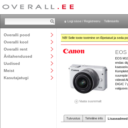
Logi sisse / Registreeru
Tellimisinfo
Overalli pood
NB! Selle toote tootmine on lõpetatud ja seda pol
Overalli kool
Overalli rent
EOS 
Ärilahendused
EOS M10
endas di
Uudised
kaasaska
Meist
Komplekt
suurepära
Kasutajatugi
videoid 
DIGIC 7 
valguses
Vaata suuremalt
Tutvustus
Tehniline info
Lisaseadmed 