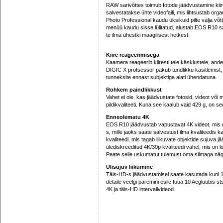
RAW sarivõttes toimub fotode jäädvustamine kiiru
salvestatakse ühte videofaili, mis lihtsustab orga
Photo Professional kaudu üksikuid pilte välja võ
menüü kaudu sisse lülitatud, alustab EOS R10 sal
te ilma ühestki maagilisest hetkest.
Kiire reageerimisega
Kaamera reageerib kiiresti teie käsklustele, ande
DIGIC X protsessor pakub tundlikku käsitlemist, m
tunneksite ennast subjektiga alati ühendatuna.
Rohkem paindlikkust
Vahet ei ole, kas jäädvustate fotosid, videot võ
pildikvaliteeti. Kuna see kaalub vaid 429 g, on s
Enneolematu 4K
EOS R10 jäädvustab vapustavat 4K videot, mis n
s, mille jaoks saate salvestust ilma kvaliteedis 
kvaliteedi, mis tagab liikuvate objektide sujuva 
ülediskreeditud 4K/30p kvaliteedi vahel, mis on 
Peate selle uskumatut tulemust oma silmaga nä
Ülisujuv liikumine
Täis-HD-s jäädvustamisel saate kasutada kuni 120
detaile veelgi paremini esile tuua.10 Aegluubis 
4K ja täis-HD intervallvideod.