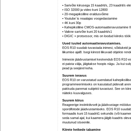
• Sarivõte kiirusega 15 kaadrit/s, 23 kaadrit/s ele
• ISO 32000 ja video kuni 12800
• 20-megapiksliline eraldusvõime
• Youtube´is reaalajas voogedastamine
• 4K kuni 30p
• Kahepiksliline CMOS-automaatteravustamine II
• Vaikne sarivõte kuni 20 kaadrit/s1
• DIGIC × protsessor, mis on loodud kiireks töö
Uued tuuled automaatteravustamises.
EOS R10 suudab tuvastada inimesi, sõidukeid ja lo
liikumise ajal8. Isegi kiiresti liikuvaid objekte re
Inimeste jäädvustamisel keskendub EOS R10 esma
ei paista välja, jälgitakse hoopis nägu. Ja kui
pead ja seejärel keha.
Suurem teravus
EOS R10 on varustatud uuendatud kahepikslilis
programmeerimiseks on kasutatud pidevalt areneva
pakkuda paremat subjekti tuvastust. See on kiire
näiteks kuuvalguses.
Suurem kiirus
Reageerige instinktiivselt ja jäädvustage mööduvai
spordifotode jäädvustamiseks. EOS R10 suudab
formaadis kuni 15 kaadrit1 sekundis (või kaamera
seda samal ajal, kui kaamera jälgib kaadris oleva
muutunud stseenile.
Kiirete hetkede tabamine