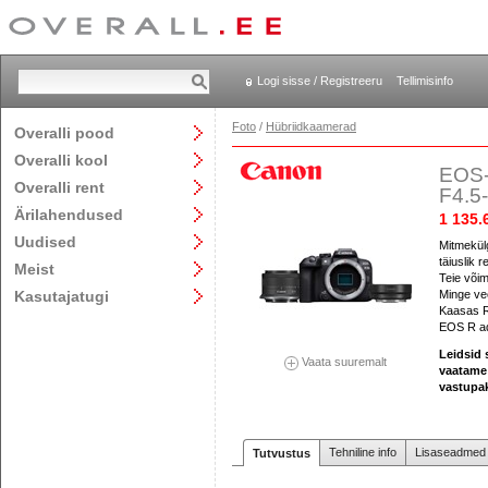
Logi sisse / Registreeru
Tellimisinfo
Foto
/
Hübriidkaamerad
Overalli pood
Overalli kool
EOS-
Overalli rent
F4.5
Ärilahendused
1 135.
Uudised
Mitmekül
täiuslik 
Meist
Teie või
Kasutajatugi
Minge vee
Kaasas R
EOS R a
Leidsid
Vaata suuremalt
vaatame 
vastupa
Tehniline info
Lisaseadmed j
Tutvustus