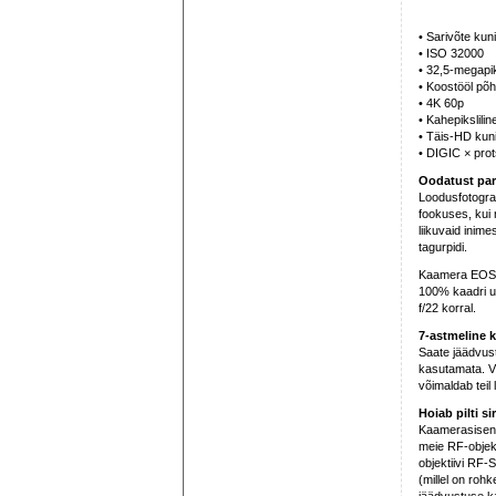
• Sarivõte kuni
• ISO 32000
• 32,5-megapik
• Koostööl põhi
• 4K 60p
• Kahepikslil
• Täis-HD kun
• DIGIC × prot
Oodatust par
Loodusfotograa
fookuses, kui 
liikuvaid inime
tagurpidi.
Kaamera EOS R
100% kaadri ul
f/22 korral.
7-astmeline k
Saate jäädvust
kasutamata. Võ
võimaldab teil
Hoiab pilti si
Kaamerasisene p
meie RF-objekti
objektiivi RF-
(millel on rohk