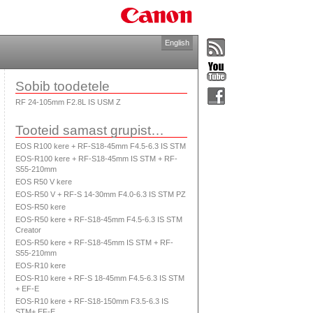
English
Sobib toodetele
RF 24-105mm F2.8L IS USM Z
Tooteid samast grupist…
EOS R100 kere + RF-S18-45mm F4.5-6.3 IS STM
EOS-R100 kere + RF-S18-45mm IS STM + RF-
S55-210mm
EOS R50 V kere
EOS-R50 V + RF-S 14-30mm F4.0-6.3 IS STM PZ
EOS-R50 kere
EOS-R50 kere + RF-S18-45mm F4.5-6.3 IS STM
Creator
EOS-R50 kere + RF-S18-45mm IS STM + RF-
S55-210mm
EOS-R10 kere
EOS-R10 kere + RF-S 18-45mm F4.5-6.3 IS STM
+ EF-E
EOS-R10 kere + RF-S18-150mm F3.5-6.3 IS
STM+ EF-E