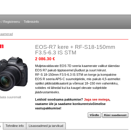
e / Registreeru
Tellimisinfo
kaamerad
EOS-R7 kere + RF-S18-150mm
F3.5-6.3 IS STM
2 086.30 €
Muljetavaldavate EOS 7D seeria kaamerate valikut täiendav
EOS R7 pakub tipptasemel jõudlust ja suurt kiirust.
RF-S 18-150mm F3.5-6.3 IS STM on kerge ja kompaktne
EOS R seeria APS-C suumobjektiiv, mis pakub 4,5-astmelist
optilist pildistabilisaatorit ja võimsat 18–150 mm vahemikku,
sobides nii lähedal kui ka kaugel olevate subjektide
jäädvustamiseks.
aata suuremalt
Leidsid soodsama pakkumise?
Jaga see meiega
,
vaatame üle ja saadame konkurentsivõimelise
vastupakkumise!
Võrdle
Küsi saadavust
Tehniline info
Lisaseadmed ja tarvikud
s