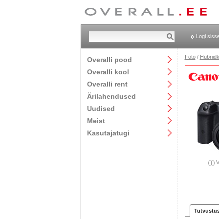
Logi siss
Foto
/
Hübriid
Overalli pood
Overalli kool
Overalli rent
Ärilahendused
Uudised
Meist
Kasutajatugi
V
Tutvustu