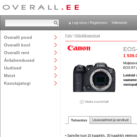
Logi sisse / Registreeru
Tellimisinfo
Foto
/
Hübriidkaamerad
Overalli pood
Overalli kool
EOS-
Overalli rent
1 539.
Ärilahendused
Muljetav
Uudised
EOS R7 pa
Meist
Leidsid
vaatame 
Kasutajatugi
vastupa
Vaata suuremalt
Lisaseadmed ja tarvikud
Tutvustus
• Sarivõte kuni 15 kaadrit/s, 30 kaadrit/s elektroo