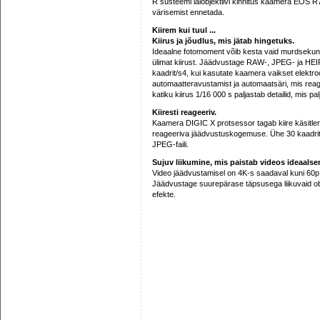
R süsteemi laiobjektiivi kinnitus kaamera EOS R7 
värisemist ennetada.
Kiirem kui tuul ...
Kiirus ja jõudlus, mis jätab hingetuks.
Ideaalne fotomoment võib kesta vaid murdseku
ülimat kiirust. Jäädvustage RAW-, JPEG- ja HEIF-
kaadrit/s4, kui kasutate kaamera vaikset elektro
automaatteravustamist ja automaatsäri, mis reagee
katiku kiirus 1/16 000 s paljastab detailid, mis p
Kiiresti reageeriv.
Kaamera DIGIC X protsessor tagab kiire käsitlemi
reageeriva jäädvustuskogemuse. Ühe 30 kaadrit/
JPEG-faili.
Sujuv liikumine, mis paistab videos ideaalse
Video jäädvustamisel on 4K-s saadaval kuni 60p
Jäädvustage suurepärase täpsusega liikuvaid obje
efekte.