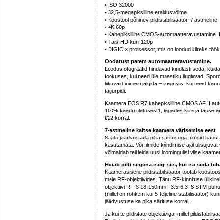
• ISO 32000
• 32,5-megapiksliline eraldusvõime
• Koostööl põhinev pildistabilisaator, 7 astmeline
• 4K 60p
• Kahepiksliline CMOS-automaatteravustamine II
• Täis-HD kuni 120p
• DIGIC × protsessor, mis on loodud kiireks töö
Oodatust parem automaatteravustamine.
Loodusfotograafid hindavad kindlasti seda, kuida
fookuses, kui need üle maastiku liuglevad. Spordi
liikuvaid inimesi jälgida – isegi siis, kui need ka
tagurpidi.
Kaamera EOS R7 kahepiksliline CMOS AF II aut
100% kaadri ulatusest1, tagades kiire ja täpse
f/22 korral.
7-astmeline kaitse kaamera värisemise eest
Saate jäädvustada pika säritusega fotosid käest h
kasutamata. Või filmide kõndimise ajal ülisujuvat
võimaldab teil leida uusi loomingulisi viise kaa
Hoiab pilti sirgena isegi siis, kui ise seda te
Kaamerasisene pildistabilisaator töötab koostöös o
meie RF-objektiivides. Tänu RF-kinnituse ülikiirel
objektiivi RF-S 18-150mm F3.5-6.3 IS STM puhul v
(millel on rohkem kui 5-teljeline stabilisaator) k
jäädvustuse ka pika särituse korral.
Ja kui te pildistate objektiiviga, millel pildistabili