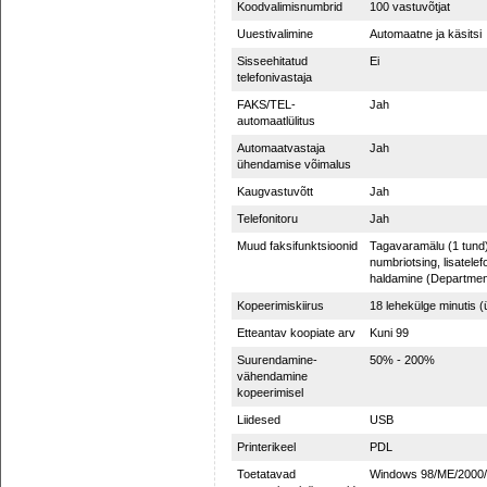
Koodvalimisnumbrid
100 vastuvõtjat
Uuestivalimine
Automaatne ja käsitsi
Sisseehitatud
Ei
telefonivastaja
FAKS/TEL-
Jah
automaatlülitus
Automaatvastaja
Jah
ühendamise võimalus
Kaugvastuvõtt
Jah
Telefonitoru
Jah
Muud faksifunktsioonid
Tagavaramälu (1 tund),
numbriotsing, lisatel
haldamine (Departmen
Kopeerimiskiirus
18 lehekülge minutis (ü
Etteantav koopiate arv
Kuni 99
Suurendamine-
50% - 200%
vähendamine
kopeerimisel
Liidesed
USB
Printerikeel
PDL
Toetatavad
Windows 98/ME/2000