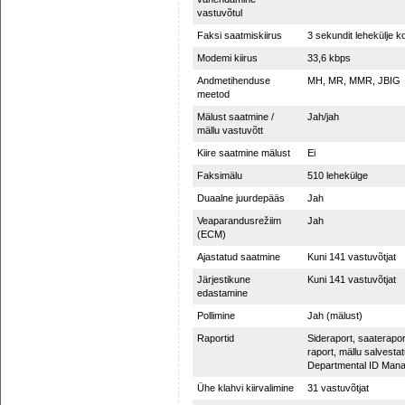
vastuvõtul
Faksi saatmiskiirus
3 sekundit lehekülje k
Modemi kiirus
33,6 kbps
Andmetihenduse
MH, MR, MMR, JBIG
meetod
Mälust saatmine /
Jah/jah
mällu vastuvõtt
Kiire saatmine mälust
Ei
Faksimälu
510 lehekülge
Duaalne juurdepääs
Jah
Veaparandusrežiim
Jah
(ECM)
Ajastatud saatmine
Kuni 141 vastuvõtjat
Järjestikune
Kuni 141 vastuvõtjat
edastamine
Pollimine
Jah (mälust)
Raportid
Sideraport, saaterapor
raport, mällu salvestat
Departmental ID Mana
Ühe klahvi kiirvalimine
31 vastuvõtjat