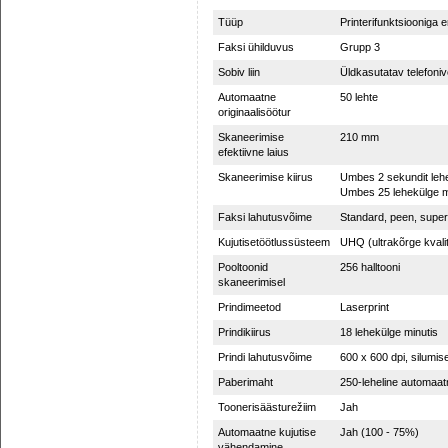
Tüüp
Printerifunktsiooniga 
Faksi ühilduvus
Grupp 3
Sobiv liin
Üldkasutatav telefon
Automaatne
50 lehte
originaalisöötur
Skaneerimise
210 mm
efektiivne laius
Skaneerimise kiirus
Umbes 2 sekundit lehe
Umbes 25 lehekülge m
Faksi lahutusvõime
Standard, peen, super
Kujutisetöötlussüsteem
UHQ (ultrakõrge kvali
Pooltoonid
256 halltooni
skaneerimisel
Prindimeetod
Laserprint
Prindikiirus
18 lehekülge minutis
Prindi lahutusvõime
600 x 600 dpi, silumis
Paberimaht
250-leheline automaat
Toonerisäästurežiim
Jah
Automaatne kujutise
Jah (100 - 75%)
vähendamine