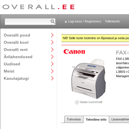
Logi sisse / Registreeru
Tellimisinfo
Overalli pood
NB! Selle toote tootmine on lõpetatud ja seda pol
Overalli kool
Overalli rent
FAX-
Ärilahendused
FAX-L380S
laserfaks
Uudised
väljamine
Meist
L380S-i 
Manageme
Kasutajatugi
Vaata suuremalt
Tutvustus
Lisaseadmed
Tehniline info