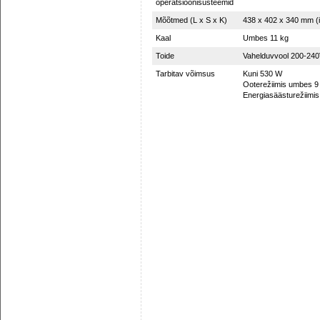
operatsioonisüsteemid
Mõõtmed (L x S x K)
438 x 402 x 340 mm (i
Kaal
Umbes 11 kg
Toide
Vahelduvvool 200-240
Tarbitav võimsus
Kuni 530 W
Ooterežiimis umbes 
Energiasäästurežiimi