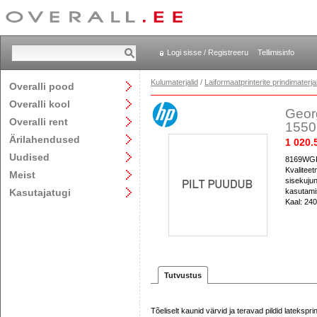
Logi sisse / Registreeru
Tellimisinfo
Kulumaterjalid
/
Laiformaatprinterite prindimaterjal
Overalli pood
Overalli kool
Georg
Overalli rent
155
Ärilahendused
1 020.
Uudised
8169WGF
Kvaliteet
Meist
sisekuju
Kasutajatugi
kasutami
Kaal: 240
Tutvustus
Tõeliselt kaunid värvid ja teravad pildid latekspr