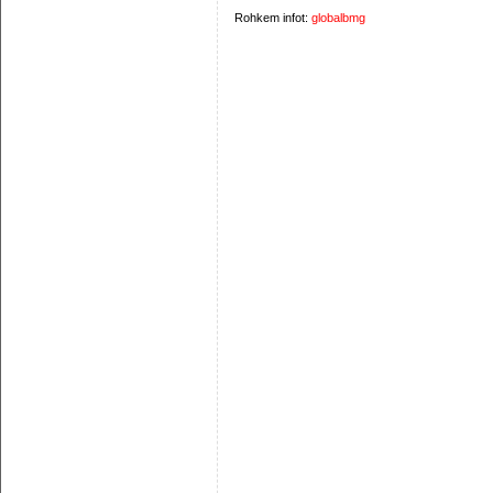
Rohkem infot:
globalbmg