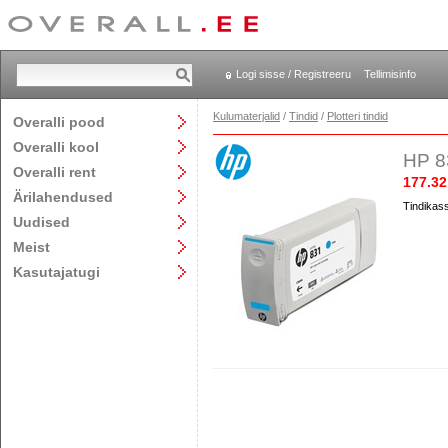
Logi sisse / Registreeru
Tellimisinfo
Kulumaterjalid
/
Tindid
/
Plotteri tindid
Overalli pood
Overalli kool
HP 8
Overalli rent
177.32
Ärilahendused
Tindikass
Uudised
Meist
Kasutajatugi