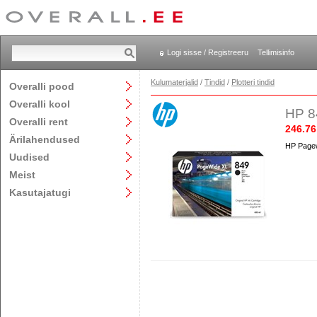
Logi sisse / Registreeru
Tellimisinfo
Kulumaterjalid
/
Tindid
/
Plotteri tindid
Overalli pood
Overalli kool
HP 8
Overalli rent
246.76
Ärilahendused
HP Pagew
Uudised
Meist
Kasutajatugi