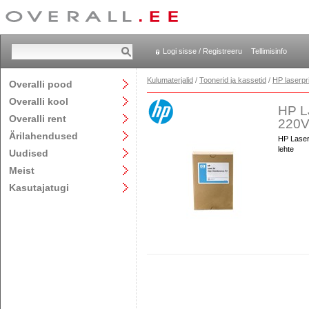
Logi sisse / Registreeru
Tellimisinfo
Kulumaterjalid
/
Toonerid ja kassetid
/
HP laserpr
Overalli pood
Overalli kool
HP L
Overalli rent
220V
Ärilahendused
HP Laser
lehte
Uudised
Meist
Kasutajatugi