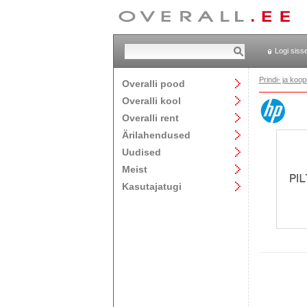
Logi siss
Prindi- ja ko
Overalli pood
Overalli kool
Overalli rent
Ärilahendused
Uudised
Meist
Kasutajatugi