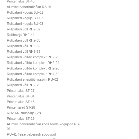
Printeri alus ST-45
Alumine paberirullisõlm RB-01
Rullpaberi koguja BU-01
Rullpaberi koguja BU-02
Rullpaberi koguja BU-03
Rullpaberi võll RH2-32
Rullihoidja RH2-44
Rullpaberi võll RH2-63
Rullpaberi võll RH3-32
Rullpaberi võll RH3-63
Rullpaberi võllide komplekt RH2-23
Rullpaberi võllide komplekt RH2-24
Rullpaberi võllide komplekt RH2-26
Rullpaberi võllide komplekt RH4-32
Rullpaberi ettesöötmissõlm RU-02
Rullpaberi võll RH2-25
Printeri alus ST-27
Printeri alus ST-34
Printeri alus ST-43
Printeri jalad ST-28
RH2-64 Rullihoidja (2")
Printeri alus ST-29
Alumine paberirullisõlm koos tööde kogujaga RS-
01
RU-41 Teise paberirulli söödusõlm