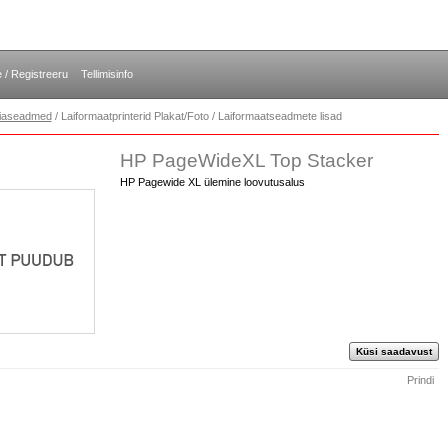
e / Registreeru
Tellimisinfo
opiaseadmed
/ Laiformaatprinterid Plakat/Foto / Laiformaatseadmete lisad
HP PageWideXL Top Stacker
HP Pagewide XL ülemine loovutusalus
Küsi saadavust
Prindi