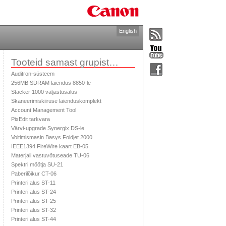
English
Tooteid samast grupist…
Auditron-süsteem
256MB SDRAM laiendus 8850-le
Stacker 1000 väljastusalus
Skaneerimiskiiruse laienduskomplekt
Account Management Tool
PixEdit tarkvara
Värvi-upgrade Synergix DS-le
Voltimismasin Basys Foldjet 2000
IEEE1394 FireWire kaart EB-05
Materjali vastuvõtuseade TU-06
Spektri mõõtja SU-21
Paberilõikur CT-06
Printeri alus ST-11
Printeri alus ST-24
Printeri alus ST-25
Printeri alus ST-32
Printeri alus ST-44