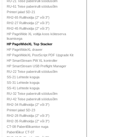
RU-21 Teise paberirulli söödusõlm
RU-61 Teise paberirulli söödusõlm
Printeri jalad SD-21
RH2-65 Rullihoidja (2" või 3")
RH2-27 Rullihoidja (2" või 3")
RH2-45 Rullihoidja (2" või 3")
HP PageWide XL voltija koos köiteserva
lisamisega
HP PageWideXL Top Stacker
HP PageWideXL drawer
HP PageWideXL PostScript PDF Upgrade Kit
HP SmartStream PW XL kontroller
HP SmartStream USB Preflight Manager
RU-22 Teise paberirulli söödusõlm
SS-21 Lehtede koguja
SS-31 Lehtede koguja
SS-41 Lehtede koguja
RU-32 Teise paberirulli söödusõlm
RU-42 Teise paberirulli söödusõlm
RH2-34 Rullihoidja (2" või 3")
Printeri jalad SD-23
RH2-28 Rullihoidja (2" või 3")
RH2-35 Rullihoidja (2" või 3")
CT-08 Paberilõikamise nuga
Paberilõikur CT-07