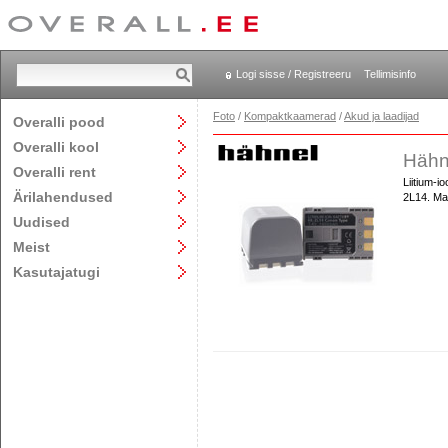
Logi sisse / Registreeru
Tellimisinfo
Foto
/
Kompaktkaamerad
/
Akud ja laadijad
Overalli pood
Overalli kool
Hähn
Overalli rent
Liitium-
Ärilahendused
2L14. Ma
Uudised
Meist
Kasutajatugi