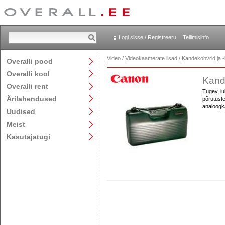
Logi sisse / Registreeru
Tellimisinfo
Video
/
Videokaamerate lisad
/
Kandekohvrid ja -
Overalli pood
Overalli kool
Kand
Overalli rent
Tugev, lu
Ärilahendused
põrutuste
analoogk
Uudised
Meist
Kasutajatugi