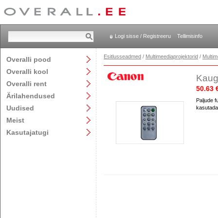
Logi sisse / Registreeru
Tellimisinfo
Esitlusseadmed
/
Multimeediaprojektorid
/
Multim
Overalli pood
Overalli kool
Kaug
Overalli rent
50.63 
Ärilahendused
Paljude f
Uudised
kasutada
Meist
Kasutajatugi