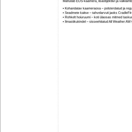
Mahutab EOS-kaamera, lisaobjektiivi ja välklambi, 1
• Kohandatav kaameraosa – polsterdatud ja regule
• Seadmete kaitse – tahvelarvuti jaoks CradleFit-
• Rohkelt hoiuruumi – koti ülaosas mitmed taskud
• Ilmastikukindel – sisseehitatud All Weather AW