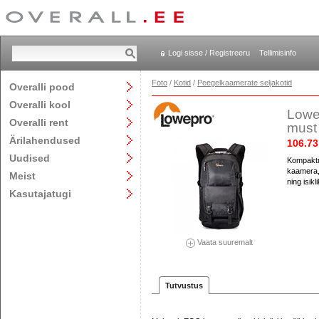
Logi sisse / Registreeru
Tellimisinfo
Foto
/
Kotid
/
Peegelkaamerate seljakotid
Overalli pood
Overalli kool
Lowe
Overalli rent
must
Ärilahendused
106.73
Uudised
Kompaktn
kaamera, 1
Meist
ning isik
Kasutajatugi
Vaata suuremalt
Tutvustus