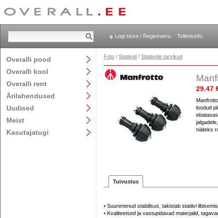
Logi sisse / Registreeru
Tellimisinfo
Foto
/
Statiivid
/
Statiivide tarvikud
Overalli pood
Overalli kool
Manfr
Overalli rent
29.47 
Ärilahendused
Manfrotto
Uudised
loodud pi
ebatasasel
Meist
jalgadel
näiteks r
Kasutajatugi
Tutvustus
• Suurenenud stabiilsus, takistab statiivi libisemi
• Kvaliteetsed ja vastupidavad materjalid, tagava