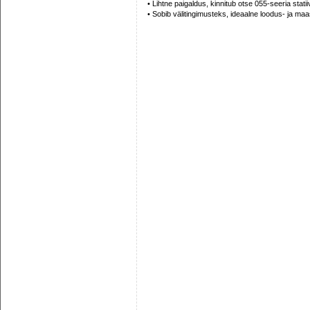
• Lihtne paigaldus, kinnitub otse 055-seeria statiiv
• Sobib välitingimusteks, ideaalne loodus- ja maa