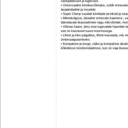
vastupidavuse ja tugevuse.
• Universaalne kinnitusvõimalus, sobib erinevatele
lauapindadele ja muudele.
• Super Clamp suudab kinnitada tarvikuid ja s
• Mitmekülgsus, ideaalne erinevate kaamera-, va
täiendavate lisaseadmete nagu mikrofonide, mon
• Võimas haare, tänu oma tugevatele haardele taga
see on kasutusel suure koormusega.
• Lihtne ja kiire paigaldus, lihtne kasutada, mis
ümberpaigutamiseks.
• Kompaktne ja kerge, väike ja kompaktne disain
kõikidesse keskkondadesse, kus on vaja lisasea