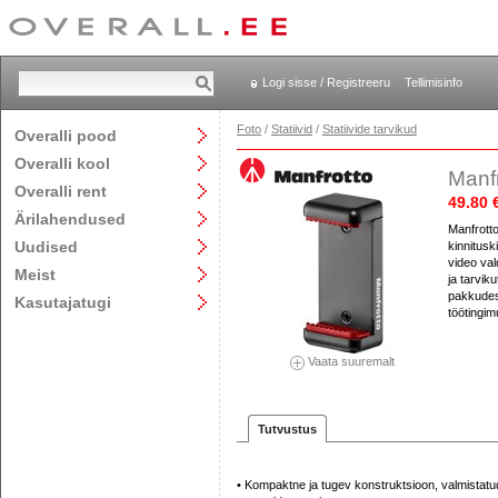
Logi sisse / Registreeru
Tellimisinfo
Foto
/
Statiivid
/
Statiivide tarvikud
Overalli pood
Overalli kool
Manf
Overalli rent
49.80 
Ärilahendused
Manfrott
Uudised
kinnitusk
video va
Meist
ja tarvik
pakkudes 
Kasutajatugi
töötingim
Vaata suuremalt
Tutvustus
• Kompaktne ja tugev konstruktsioon, valmistatud 