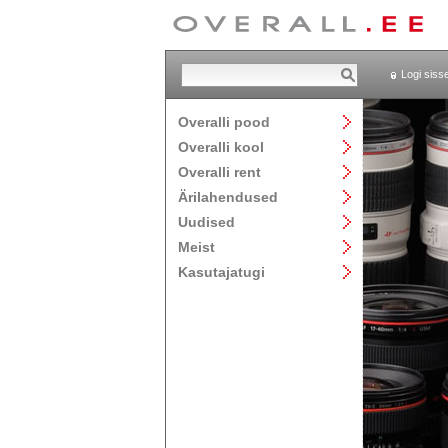
Logi siss
Overalli pood
Overalli kool
Overalli rent
Ärilahendused
Uudised
Meist
Kasutajatugi