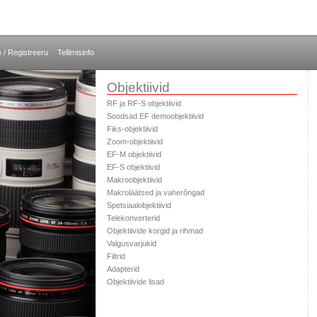
e / Registreeru
Tellimisinfo
Objektiivid
RF ja RF-S objektiivid
Soodsad EF demoobjektiivid
Fiks-objektiivid
Zoom-objektiivid
EF-M objektiivid
EF-S objektiivid
Makroobjektiivid
Makroläätsed ja vaherõngad
Spetsiaalobjektiivid
Telekonverterid
Objektiivide korgid ja rihmad
Valgusvarjukid
Filtrid
Adapterid
Objektiivide lisad